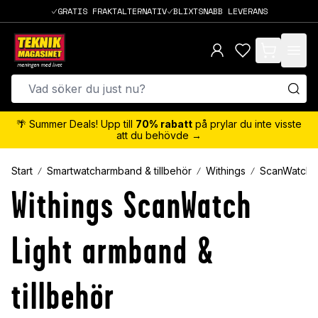
GRATIS FRAKTALTERNATIV
BLIXTSNABB LEVERANS
items in cart,
🌴 Summer Deals! Upp till
70% rabatt
på prylar du inte visste
att du behövde →
Start
Smartwatcharmband & tillbehör
Withings
ScanWatch L
Withings ScanWatch
Light armband &
tillbehör