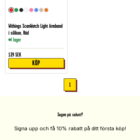
Withings ScanWatch Light Armband
i silikon, Röd
I lager
139
SEK
KÖP
1
Sugen på
rabatt
?
Signa upp och få 10% rabatt på ditt första köp!