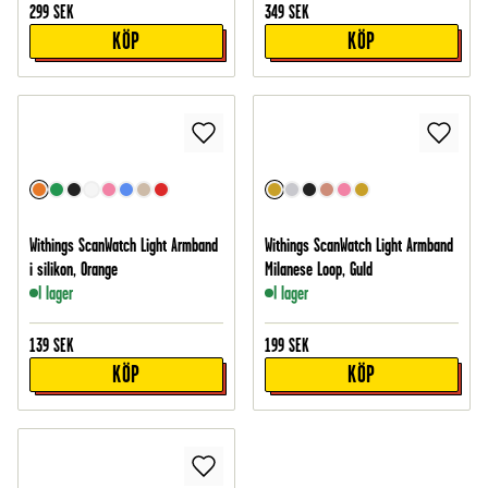
299
SEK
349
SEK
KÖP
KÖP
Withings ScanWatch Light Armband
Withings ScanWatch Light Armband
i silikon, Orange
Milanese Loop, Guld
I lager
I lager
139
SEK
199
SEK
KÖP
KÖP