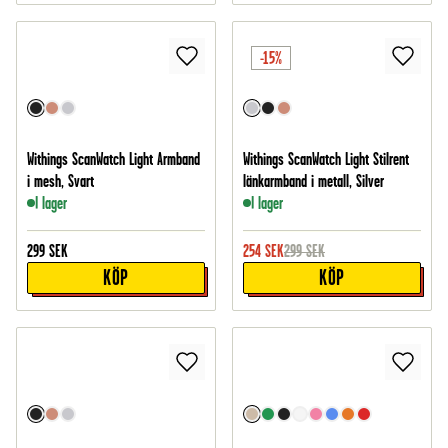
-15%
Withings ScanWatch Light Armband
Withings ScanWatch Light Stilrent
i mesh, Svart
länkarmband i metall, Silver
I lager
I lager
299
SEK
254
SEK
299
SEK
KÖP
KÖP