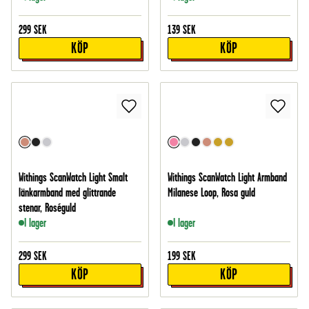
299
SEK
139
SEK
KÖP
KÖP
Withings ScanWatch Light Smalt
Withings ScanWatch Light Armband
länkarmband med glittrande
Milanese Loop, Rosa guld
stenar, Roséguld
I lager
I lager
299
SEK
199
SEK
KÖP
KÖP