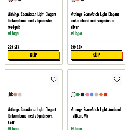
Withings ScanWatch Light Elegant
Withings ScanWatch Light Elegant
länkarmband med vågmönster,
länkarmband med vågmönster,
roséguld
silver
I lager
I lager
299
SEK
299
SEK
KÖP
KÖP
Withings ScanWatch Light Elegant
Withings ScanWatch Light Armband
länkarmband med vågmönster,
i silikon, Vit
svart
I lager
I lager