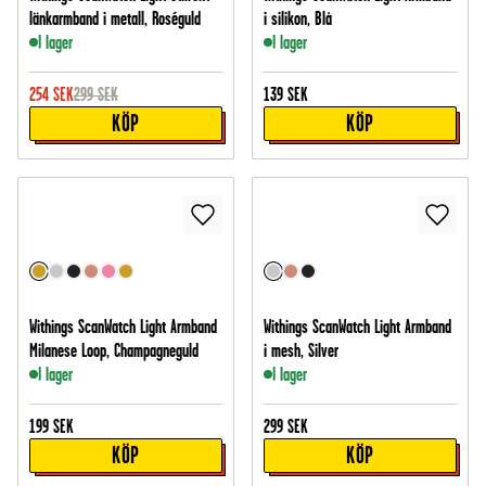
länkarmband i metall, Roséguld
i silikon, Blå
I lager
I lager
254
SEK
299
SEK
139
SEK
KÖP
KÖP
Withings ScanWatch Light Armband
Withings ScanWatch Light Armband
Milanese Loop, Champagneguld
i mesh, Silver
I lager
I lager
199
SEK
299
SEK
KÖP
KÖP