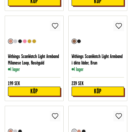
KÖP
KÖP
Withings ScanWatch Light Armband
Withings ScanWatch Light Armband
Milanese Loop, Roséguld
i äkta läder, Brun
I lager
I lager
199
SEK
239
SEK
KÖP
KÖP