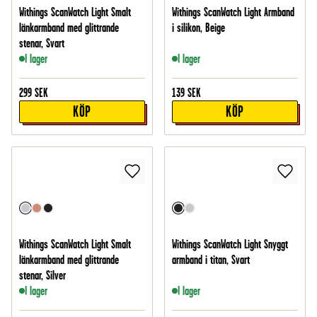
Withings ScanWatch Light Smalt
Withings ScanWatch Light Armband
länkarmband med glittrande
i silikon, Beige
stenar, Svart
I lager
I lager
299
SEK
139
SEK
KÖP
KÖP
Withings ScanWatch Light Smalt
Withings ScanWatch Light Snyggt
länkarmband med glittrande
armband i titan, Svart
stenar, Silver
I lager
I lager