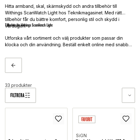
Hitta armband, skal, skärmskydd och andra tillbehör till
Withings ScanWatch Light hos Teknikmagasinet. Med rätt
tillbehör får du bättre komfort, personlig stil och skydd i
Tillbehör för Withings ScanWatch Light
vardagen.
Utforska vårt sortiment och välj produkter som passar din
klocka och din användning. Beställ enkelt online med snabb
leverans.
TILLBAKA
33
produkter
FILTRERA
FAVORIT
SiGN