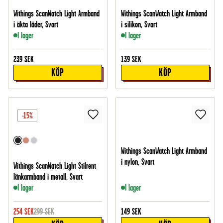
Withings ScanWatch Light Armband
Withings ScanWatch Light Armband
i äkta läder, Svart
i silikon, Svart
I lager
I lager
239
SEK
139
SEK
KÖP
KÖP
-15%
Withings ScanWatch Light Armband
i nylon, Svart
Withings ScanWatch Light Stilrent
länkarmband i metall, Svart
I lager
I lager
254
SEK
299
SEK
149
SEK