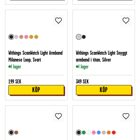
Withings ScanWatch Light Armband
Withings ScanWatch Light Snyggt
Milanese Loop, Svart
armband i titan, Silver
I lager
I lager
199
SEK
349
SEK
KÖP
KÖP