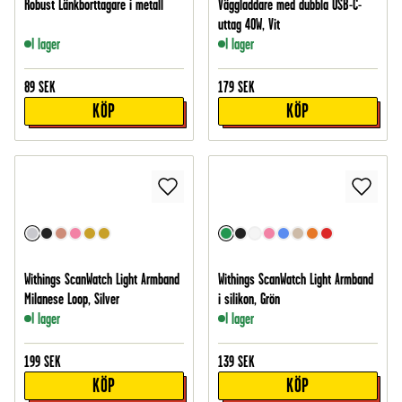
Robust Länkborttagare i metall
Väggladdare med dubbla USB-C-
uttag 40W, Vit
I lager
I lager
89
SEK
179
SEK
KÖP
KÖP
Withings ScanWatch Light Armband
Withings ScanWatch Light Armband
Milanese Loop, Silver
i silikon, Grön
I lager
I lager
199
SEK
139
SEK
KÖP
KÖP