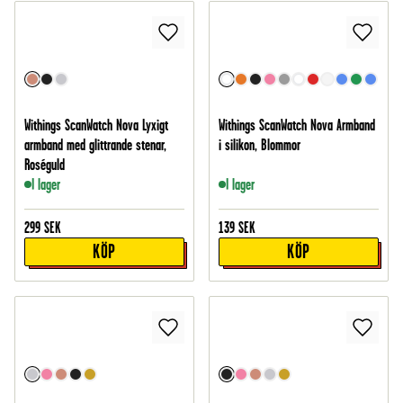
Withings ScanWatch Nova Lyxigt
Withings ScanWatch Nova Armband
armband med glittrande stenar,
i silikon, Blommor
Roséguld
I lager
I lager
299
SEK
139
SEK
KÖP
KÖP