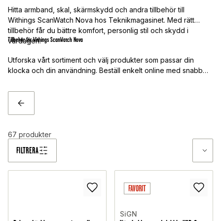
Hitta armband, skal, skärmskydd och andra tillbehör till
Withings ScanWatch Nova hos Teknikmagasinet. Med rätt
tillbehör får du bättre komfort, personlig stil och skydd i
Tillbehör för Withings ScanWatch Nova
vardagen.
Utforska vårt sortiment och välj produkter som passar din
klocka och din användning. Beställ enkelt online med snabb
leverans.
TILLBAKA
67
produkter
FILTRERA
FAVORIT
SiGN