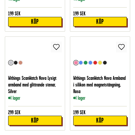
199
SEK
199
SEK
KÖP
KÖP
Withings ScanWatch Nova Lyxigt
Withings ScanWatch Nova Armband
armband med glittrande stenar,
i silikon med magnetstängning,
Silver
Rosa
I lager
I lager
299
SEK
199
SEK
KÖP
KÖP