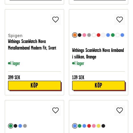
Spigen
Withings ScanWatch Nova
Metallarmband Modern Fit, Svart
Withings ScanWatch Nova Armband
i silikon, Orange
I lager
I lager
399
SEK
139
SEK
KÖP
KÖP