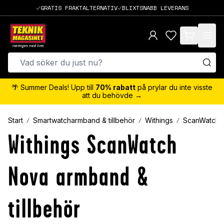
GRATIS FRAKTALTERNATIV
BLIXTSNABB LEVERANS
items in cart,
🌴 Summer Deals! Upp till
70% rabatt
på prylar du inte visste
att du behövde →
Start
Smartwatcharmband & tillbehör
Withings
ScanWatch 
Withings ScanWatch
Nova armband &
tillbehör