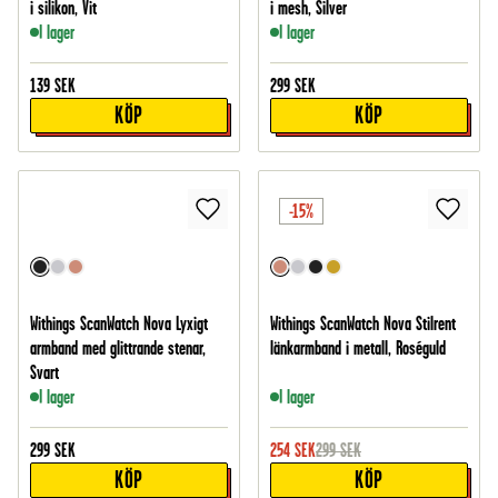
i silikon, Vit
i mesh, Silver
I lager
I lager
139
SEK
299
SEK
KÖP
KÖP
-15%
Withings ScanWatch Nova Lyxigt
Withings ScanWatch Nova Stilrent
armband med glittrande stenar,
länkarmband i metall, Roséguld
Svart
I lager
I lager
299
SEK
254
SEK
299
SEK
KÖP
KÖP