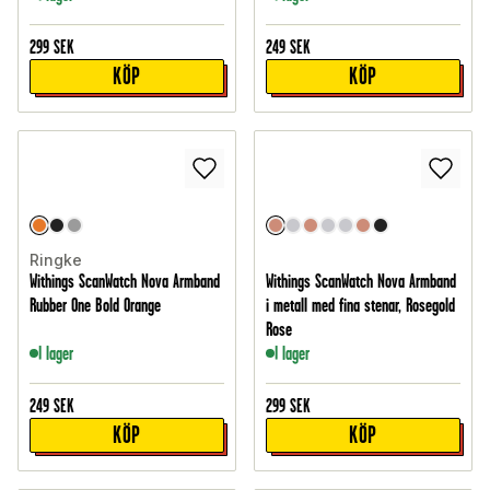
299
SEK
249
SEK
KÖP
KÖP
Ringke
Withings ScanWatch Nova Armband
Withings ScanWatch Nova Armband
Rubber One Bold Orange
i metall med fina stenar, Rosegold
Rose
I lager
I lager
249
SEK
299
SEK
KÖP
KÖP