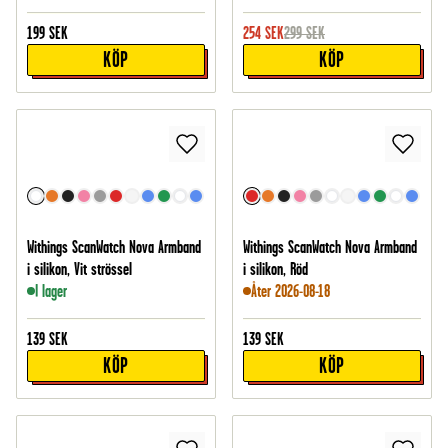
199
SEK
254
SEK
299
SEK
KÖP
KÖP
Withings ScanWatch Nova Armband
Withings ScanWatch Nova Armband
i silikon, Vit strössel
i silikon, Röd
I lager
Åter 2026-08-18
139
SEK
139
SEK
KÖP
KÖP