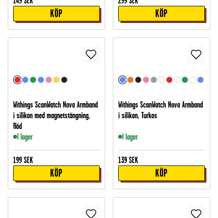
149
SEK
299
SEK
KÖP
KÖP
Withings ScanWatch Nova Armband
Withings ScanWatch Nova Armband
i silikon med magnetstängning,
i silikon, Turkos
Röd
I lager
I lager
199
SEK
139
SEK
KÖP
KÖP