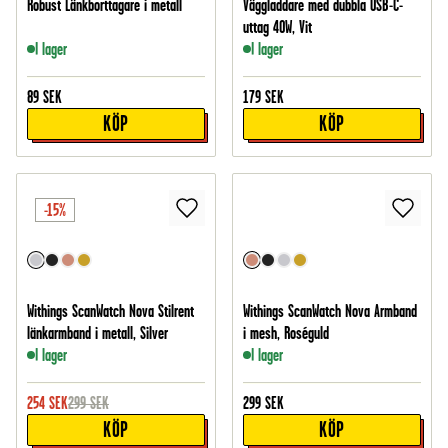
Robust Länkborttagare i metall
Väggladdare med dubbla USB-C-
uttag 40W, Vit
I lager
I lager
89
SEK
179
SEK
KÖP
KÖP
-15%
Withings ScanWatch Nova Stilrent
Withings ScanWatch Nova Armband
länkarmband i metall, Silver
i mesh, Roséguld
I lager
I lager
254
SEK
299
SEK
299
SEK
KÖP
KÖP