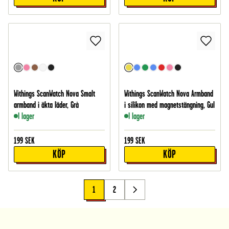
Withings ScanWatch Nova Smalt
Withings ScanWatch Nova Armband
armband i äkta läder, Grå
i silikon med magnetstängning, Gul
I lager
I lager
199
SEK
199
SEK
KÖP
KÖP
1
2