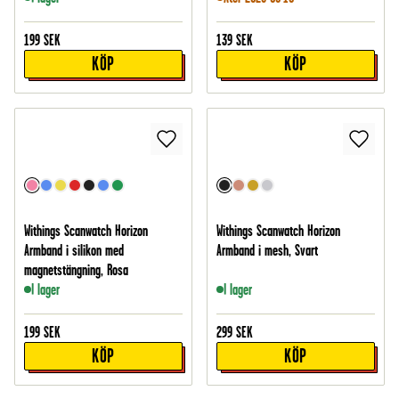
199
SEK
139
SEK
KÖP
KÖP
Withings Scanwatch Horizon
Withings Scanwatch Horizon
Armband i silikon med
Armband i mesh, Svart
magnetstängning, Rosa
I lager
I lager
199
SEK
299
SEK
KÖP
KÖP