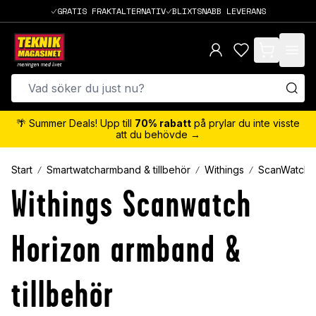
GRATIS FRAKTALTERNATIV
BLIXTSNABB LEVERANS
items in cart,
🌴 Summer Deals! Upp till
70% rabatt
på prylar du inte visste
att du behövde →
Start
Smartwatcharmband & tillbehör
Withings
ScanWatch 
Withings Scanwatch
Horizon armband &
tillbehör