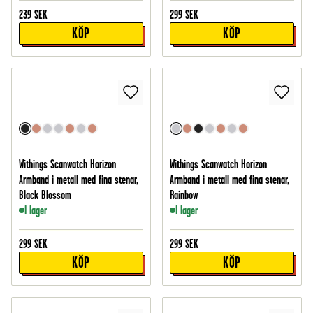
239
SEK
299
SEK
KÖP
KÖP
Withings Scanwatch Horizon
Withings Scanwatch Horizon
Armband i metall med fina stenar,
Armband i metall med fina stenar,
Black Blossom
Rainbow
I lager
I lager
299
SEK
299
SEK
KÖP
KÖP