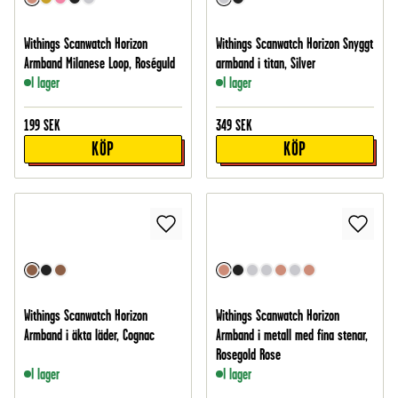
Withings Scanwatch Horizon
Withings Scanwatch Horizon Snyggt
Armband Milanese Loop, Roséguld
armband i titan, Silver
I lager
I lager
199
SEK
349
SEK
KÖP
KÖP
Withings Scanwatch Horizon
Withings Scanwatch Horizon
Armband i äkta läder, Cognac
Armband i metall med fina stenar,
Rosegold Rose
I lager
I lager