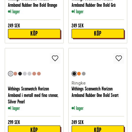
Armband Rubber One Bold Orange
Armband Rubber One Bold Grå
I lager
I lager
249
SEK
249
SEK
KÖP
KÖP
Ringke
Withings Scanwatch Horizon
Withings Scanwatch Horizon
Armband i metall med fina stenar,
Armband Rubber One Bold Svart
Silver Pearl
I lager
I lager
299
SEK
249
SEK
KÖP
KÖP