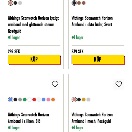
Withings Scanwatch Horizon Lyxigt
Withings Scanwatch Horizon
armband med glittrande stenar,
Armband i äkta läder, Svart
Roséguld
I lager
I lager
299
SEK
239
SEK
KÖP
KÖP
Withings Scanwatch Horizon
Withings Scanwatch Horizon
Armband i silikon, Blå
Armband i mesh, Roséguld
I lager
I lager