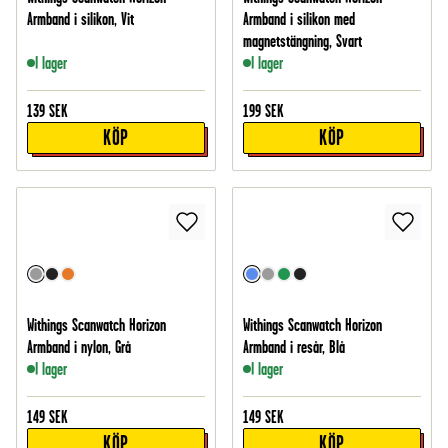
Armband i silikon, Vit
Armband i silikon med
magnetstängning, Svart
I lager
I lager
139
SEK
199
SEK
KÖP
KÖP
Withings Scanwatch Horizon
Withings Scanwatch Horizon
Armband i nylon, Grå
Armband i resår, Blå
I lager
I lager
149
SEK
149
SEK
KÖP
KÖP