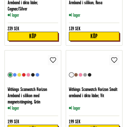
Armband i äkta läder,
Armband i silikon, Rosa
Cognac/Silver
I lager
I lager
239
SEK
139
SEK
KÖP
KÖP
Withings Scanwatch Horizon
Withings Scanwatch Horizon Smalt
Armband i silikon med
armband i äkta läder, Vit
magnetstängning, Grön
I lager
I lager
199
SEK
199
SEK