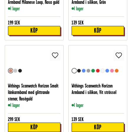
Armband Milanese Loop, Rosa guld
Armband i silikon, Grön
I lager
I lager
199
SEK
139
SEK
KÖP
KÖP
Withings Scanwatch Horizon Smalt
Withings Scanwatch Horizon
länkarmband med glittrande
Armband i silikon, Vit strössel
stenar, Roséguld
I lager
I lager
299
SEK
139
SEK
KÖP
KÖP