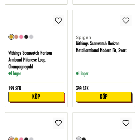
Spigen
Withings Scanwatch Horizon
Metallarmband Modern Fit, Svart
Withings Scanwatch Horizon
Armband Milanese Loop,
Champagneguld
I lager
I lager
199
SEK
399
SEK
KÖP
KÖP