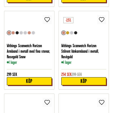
-15%
Withings Scanwatch Horizon
Withings Scanwatch Horizon
Armband i metall med fina stenar,
Stilrent länkarmband i metall,
Rosegold Snow
Roséguld
I lager
I lager
299
SEK
254
SEK
299
SEK
KÖP
KÖP