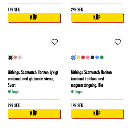
139
SEK
299
SEK
KÖP
KÖP
Withings Scanwatch Horizon Lyxigt
Withings Scanwatch Horizon
armband med glittrande stenar,
Armband i silikon med
Svart
magnetstängning, Blå
I lager
I lager
299
SEK
199
SEK
KÖP
KÖP