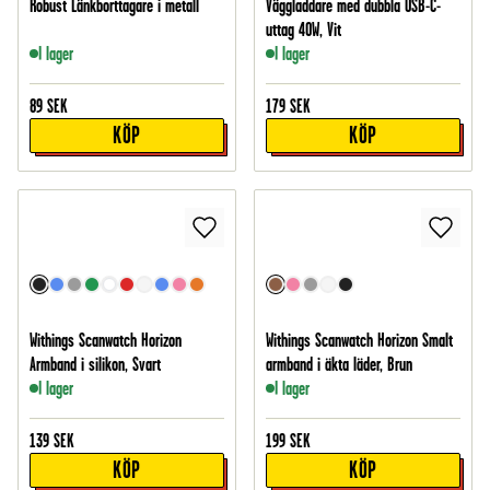
Robust Länkborttagare i metall
Väggladdare med dubbla USB-C-
uttag 40W, Vit
I lager
I lager
89
SEK
179
SEK
KÖP
KÖP
Withings Scanwatch Horizon
Withings Scanwatch Horizon Smalt
Armband i silikon, Svart
armband i äkta läder, Brun
I lager
I lager
139
SEK
199
SEK
KÖP
KÖP