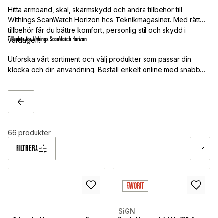
Hitta armband, skal, skärmskydd och andra tillbehör till
Withings ScanWatch Horizon hos Teknikmagasinet. Med rätt
tillbehör får du bättre komfort, personlig stil och skydd i
Tillbehör för Withings ScanWatch Horizon
vardagen.
Utforska vårt sortiment och välj produkter som passar din
klocka och din användning. Beställ enkelt online med snabb
leverans.
TILLBAKA
66
produkter
FILTRERA
FAVORIT
SiGN