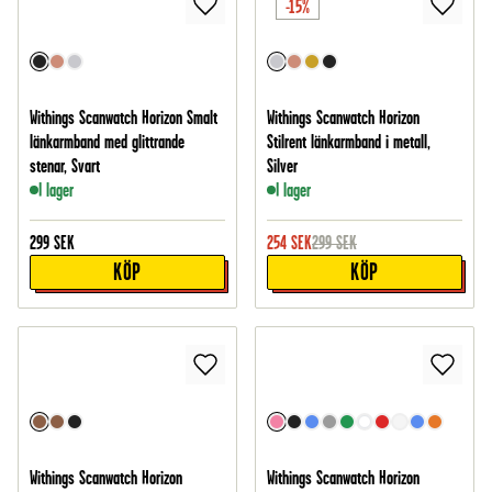
-15%
Withings Scanwatch Horizon Smalt
Withings Scanwatch Horizon
länkarmband med glittrande
Stilrent länkarmband i metall,
stenar, Svart
Silver
I lager
I lager
299
SEK
254
SEK
299
SEK
KÖP
KÖP
Withings Scanwatch Horizon
Withings Scanwatch Horizon