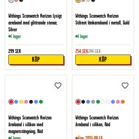
Withings Scanwatch Horizon Lyxigt
Withings Scanwatch Horizon
armband med glittrande stenar,
Stilrent länkarmband i metall, Guld
Silver
I lager
I lager
299
SEK
254
SEK
299
SEK
KÖP
KÖP
Withings Scanwatch Horizon
Withings Scanwatch Horizon
Armband i silikon med
Armband i silikon, Röd
magnetstängning, Röd
I lager
Åter 2026-08-18