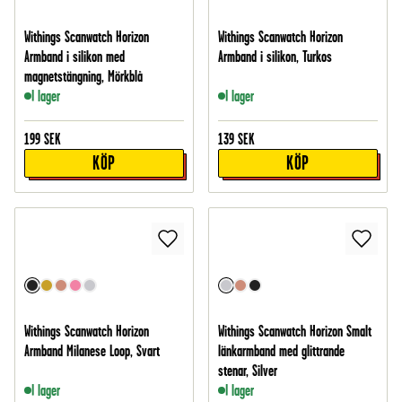
Withings Scanwatch Horizon
Withings Scanwatch Horizon
Armband i silikon med
Armband i silikon, Turkos
magnetstängning, Mörkblå
I lager
I lager
199
SEK
139
SEK
KÖP
KÖP
Withings Scanwatch Horizon
Withings Scanwatch Horizon Smalt
Armband Milanese Loop, Svart
länkarmband med glittrande
stenar, Silver
I lager
I lager