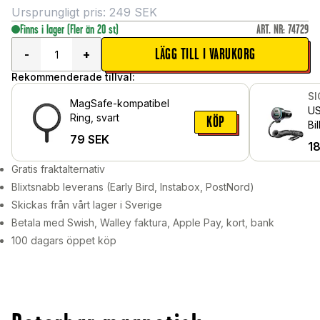
Ursprungligt pris:
249
SEK
Finns i lager
(Fler än 20 st)
ART. NR
:
74729
LÄGG TILL I VARUKORG
-
+
Rekommenderade tillval:
S
MagSafe-kompatibel
US
Ring, svart
KÖP
Bi
79
SEK
US
1
Sv
Gratis fraktalternativ
Blixtsnabb leverans (Early Bird, Instabox, PostNord)
Skickas från vårt lager i Sverige
Betala med Swish, Walley faktura, Apple Pay, kort, bank
100 dagars öppet köp