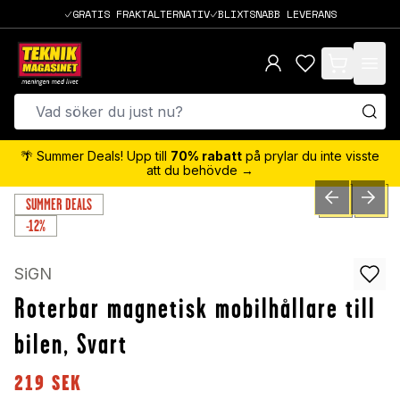
GRATIS FRAKTALTERNATIV
BLIXTSNABB LEVERANS
items in cart,
🌴 Summer Deals! Upp till
70% rabatt
på prylar du inte visste
att du behövde →
SUMMER DEALS
PREVIOUS SLID
NEXT S
0
/
4
-12%
SiGN
Roterbar magnetisk mobilhållare till
bilen, Svart
219
SEK