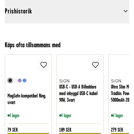
Prishistorik
Köps ofta tillsammans med
SiGN
SiGN
USB-C + USB-A Billaddare
Ultra Slim Magn
med inbyggd USB-C kabel
Trådlös Powerb
MagSafe-kompatibel Ring,
90W, Svart
5000mAh 20W, 
svart
I lager
I lager
I lager
79
SEK
189
SEK
279
SEK