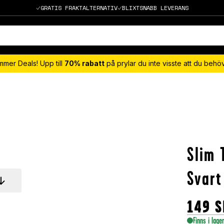
GRATIS FRAKTALTERNATIV
BLIXTSNABB LEVERANS
mmer Deals! Upp till
70% rabatt
på prylar du inte visste att du beh
Slim 
Svart
149
S
Finns i lage