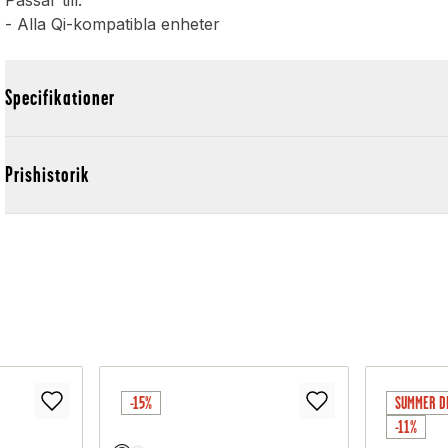
Passar till:
- Alla Qi-kompatibla enheter
Specifikationer
Prishistorik
-15%
SUMMER D
-11%