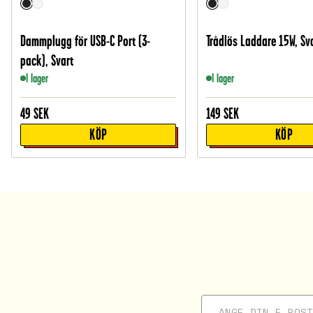
Dammplugg för USB-C Port (3-
Trådlös Laddare 15W, Sv
pack), Svart
I lager
I lager
49
SEK
149
SEK
KÖP
KÖP