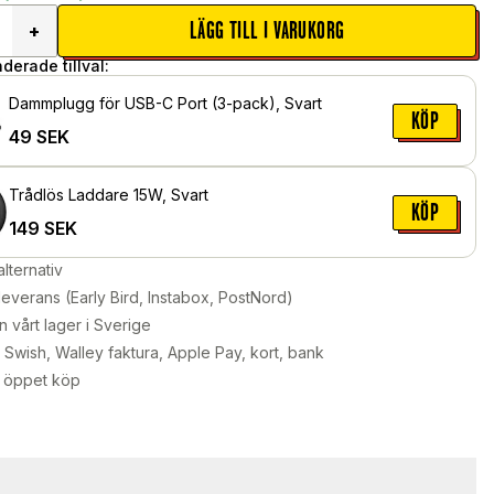
LÄGG TILL I VARUKORG
+
erade tillval:
Dammplugg för USB-C Port (3-pack), Svart
KÖP
49
SEK
Trådlös Laddare 15W, Svart
KÖP
149
SEK
alternativ
leverans (Early Bird, Instabox, PostNord)
n vårt lager i Sverige
Swish, Walley faktura, Apple Pay, kort, bank
 öppet köp