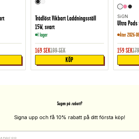
SiGN
art
Trådlöst Vikbart Laddningsställ
Ultra Pods 
15W, svart
I lager
Åter 2026-0
169
SEK
199
SEK
159
SEK
17
KÖP
Sugen på
rabatt
?
Signa upp och få 10% rabatt på ditt första köp!