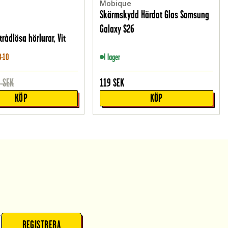
Mobique
Skärmskydd Härdat Glas Samsung
Galaxy S26
trådlösa hörlurar, Vit
8-10
I lager
9
SEK
119
SEK
KÖP
KÖP
REGISTRERA