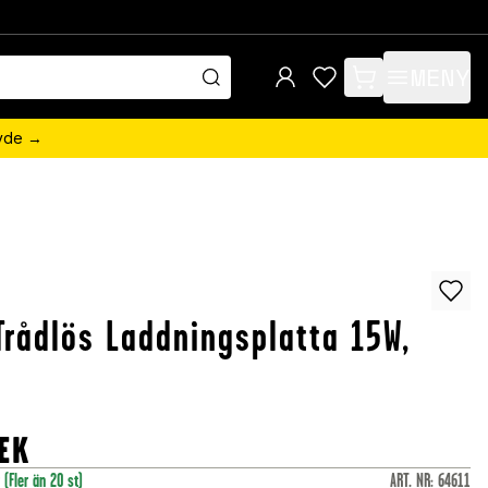
MENY
items in cart, view 
övde →
Trådlös Laddningsplatta 15W,
EK
r
(Fler än 20 st)
ART. NR
:
64611