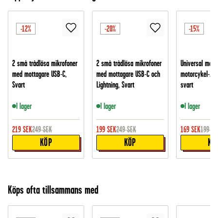
-12%
-20%
-15%
2 små trådlösa mikrofoner
2 små trådlösa mikrofoner
Universal mobil
med mottagare USB-C,
med mottagare USB-C och
motorcykel-/cy
Svart
Lightning, Svart
svart
I lager
I lager
I lager
219
SEK
249
SEK
199
SEK
249
SEK
169
SEK
199
SE
KÖP
KÖP
KÖ
Köps ofta tillsammans med