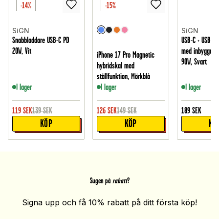
-14%
-15%
SiGN
SiGN
Snabbladdare USB-C PD
USB-C + USB-A 
20W, Vit
med inbyggd U
iPhone 17 Pro Magnetic
90W, Svart
hybridskal med
ställfunktion, Mörkblå
I lager
I lager
I lager
119
SEK
139
SEK
126
SEK
149
SEK
189
SEK
KÖP
KÖP
KÖ
Sugen på
rabatt
?
Signa upp och få 10% rabatt på ditt första köp!