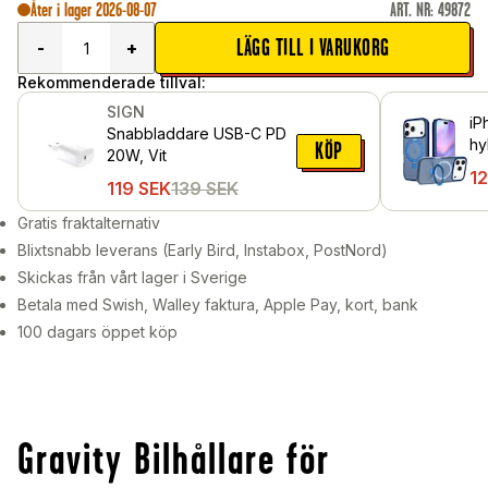
Åter i lager 2026-08-07
ART. NR
:
49872
LÄGG TILL I VARUKORG
-
+
Rekommenderade tillval:
SIGN
iP
Snabbladdare USB-C PD
hy
KÖP
20W, Vit
st
1
119
SEK
139
SEK
Gratis fraktalternativ
Blixtsnabb leverans (Early Bird, Instabox, PostNord)
Skickas från vårt lager i Sverige
Betala med Swish, Walley faktura, Apple Pay, kort, bank
100 dagars öppet köp
Gravity Bilhållare för