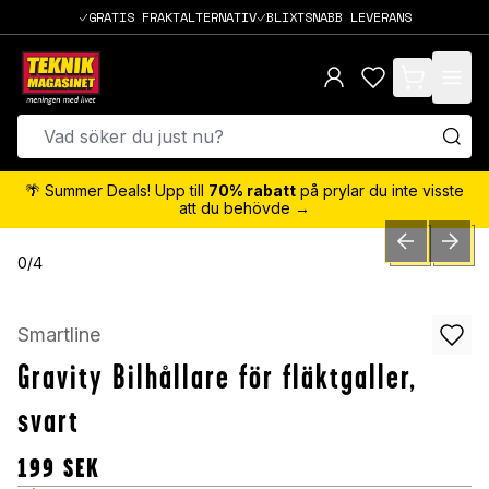
GRATIS FRAKTALTERNATIV
BLIXTSNABB LEVERANS
items in cart,
🌴 Summer Deals! Upp till
70% rabatt
på prylar du inte visste
att du behövde →
PREVIOUS SLID
NEXT S
0
/
4
Smartline
Gravity Bilhållare för fläktgaller,
svart
199
SEK