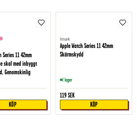
Imak
Apple Watch Series 11 42mm
Skärmskydd
h Series 11 42mm
e skal med inbyggt
d, Genomskinlig
I lager
119
SEK
KÖP
KÖP