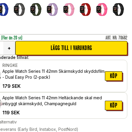
r
(Fler än 20 st)
ART. NR
:
70682
LÄGG TILL I VARUKORG
+
erade tillval:
RINGKE
Apple Watch Series 11 42mm Skärmskydd skyddsfilm
KÖP
- Dual Easy Pro (2-pack)
179
SEK
Apple Watch Series 11 42mm Heltäckande skal med
inbyggt skärmskydd, Champagneguld
KÖP
119
SEK
alternativ
leverans (Early Bird, Instabox, PostNord)