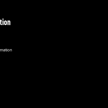
tion
rmation