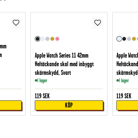
42mm
m
Apple Watch Series 11 42mm
Apple Watc
Heltäckande skal med inbyggt
Heltäckand
skärmskydd, Svart
skärmskyd
I lager
I lager
119
SEK
119
SEK
KÖP