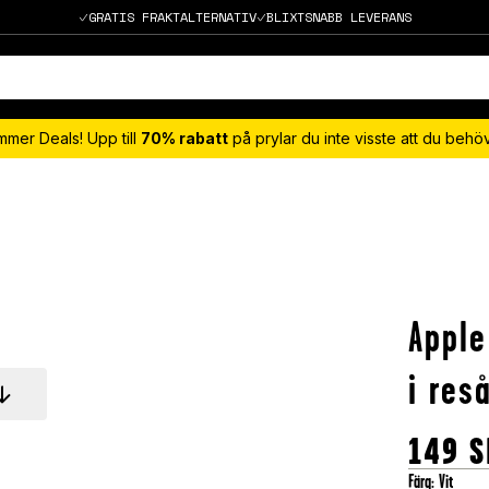
GRATIS FRAKTALTERNATIV
BLIXTSNABB LEVERANS
mmer Deals! Upp till
70% rabatt
på prylar du inte visste att du beh
Apple
i reså
149
S
Färg
:
Vit