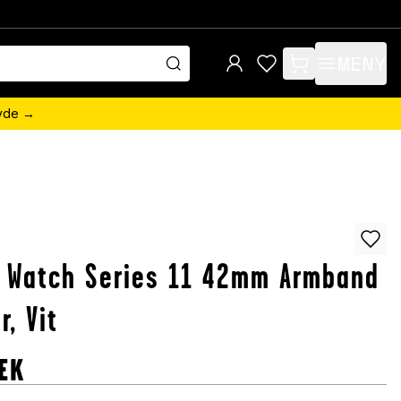
MENY
items in cart, view 
övde →
 Watch Series 11 42mm Armband
r, Vit
EK