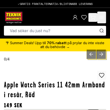
GRATIS FRAKTALTERNATIV
BLIXTSNABB LEVERANS
items in cart,
🌴 Summer Deals! Upp till
70% rabatt
på prylar du inte visste
att du behövde →
PREVIOUS SLID
NEXT S
0
/
4
Apple Watch Series 11 42mm Armband
i resår, Röd
149
SEK