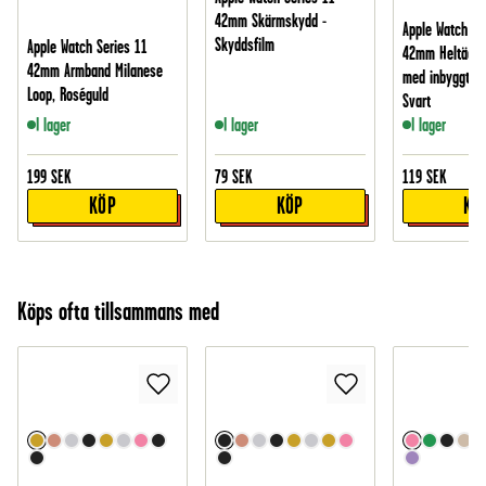
42mm Skärmskydd -
Apple Watch Se
Skyddsfilm
Apple Watch Series 11
42mm Heltäcka
42mm Armband Milanese
med inbyggt s
Loop, Roséguld
Svart
I lager
I lager
I lager
199
SEK
79
SEK
119
SEK
KÖP
KÖP
KÖ
Köps ofta tillsammans med