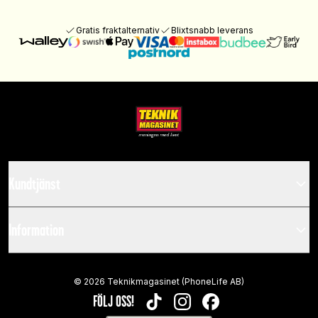
Gratis fraktalternativ
Blixtsnabb leverans
Kundtjänst
Information
©
2026
Teknikmagasinet (PhoneLife AB)
FÖLJ OSS!
TIKTOK
INSTAGRAM
FACEBOOK