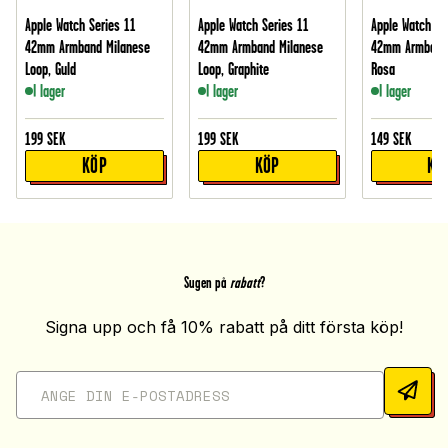
Apple Watch Series 11
Apple Watch Series 11
Apple Watch Se
42mm Armband Milanese
42mm Armband Milanese
42mm Armband i
Loop, Guld
Loop, Graphite
Rosa
I lager
I lager
I lager
199
SEK
199
SEK
149
SEK
KÖP
KÖP
KÖ
Sugen på
rabatt
?
Signa upp och få 10% rabatt på ditt första köp!