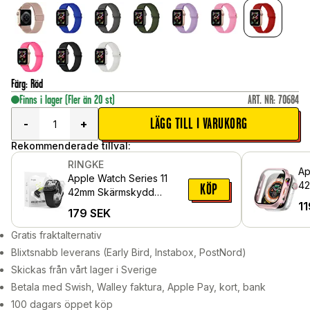
Färg
:
Röd
Finns i lager
(Fler än 20 st)
ART. NR
:
70684
LÄGG TILL I VARUKORG
-
+
Rekommenderade tillval:
RINGKE
Ap
Apple Watch Series 11
42
KÖP
42mm Skärmskydd
me
11
skyddsfilm - Dual Easy
179
SEK
sk
Pro (2-pack)
Gratis fraktalternativ
Blixtsnabb leverans (Early Bird, Instabox, PostNord)
Skickas från vårt lager i Sverige
Betala med Swish, Walley faktura, Apple Pay, kort, bank
100 dagars öppet köp