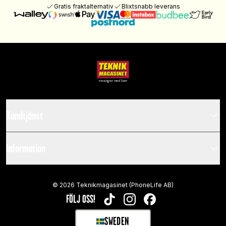
Gratis fraktalternativ
Blixtsnabb leverans
Kundtjänst
Information
©
2026
Teknikmagasinet (PhoneLife AB)
FÖLJ OSS!
TIKTOK
INSTAGRAM
FACEBOOK
SWEDEN