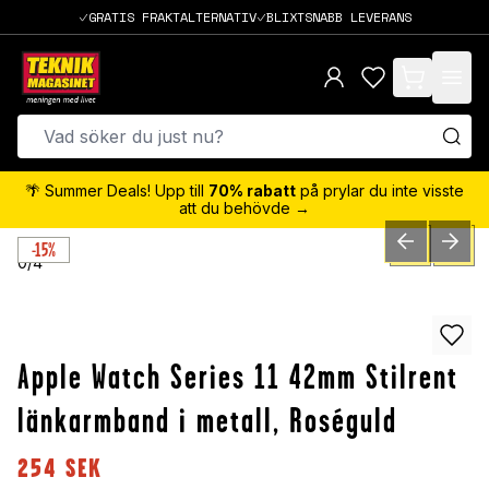
GRATIS FRAKTALTERNATIV
BLIXTSNABB LEVERANS
items in cart,
🌴 Summer Deals! Upp till
70% rabatt
på prylar du inte visste
att du behövde →
-15%
PREVIOUS SLID
NEXT S
0
/
4
Apple Watch Series 11 42mm Stilrent
länkarmband i metall, Roséguld
254
SEK