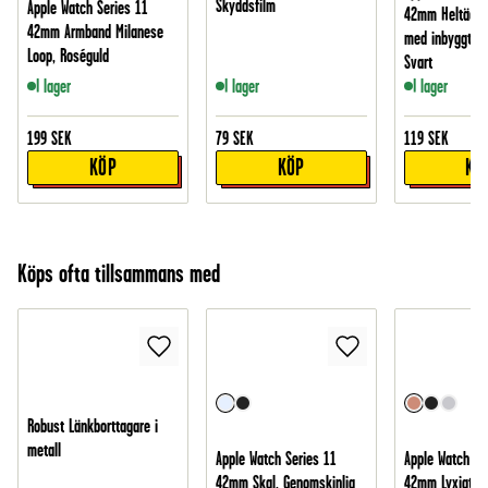
Skyddsfilm
Apple Watch Series 11
42mm Heltäcka
42mm Armband Milanese
med inbyggt s
Loop, Roséguld
Svart
I lager
I lager
I lager
199
SEK
79
SEK
119
SEK
KÖP
KÖP
KÖ
Köps ofta tillsammans med
Robust Länkborttagare i
metall
Apple Watch Series 11
Apple Watch Se
42mm Skal, Genomskinlig
42mm Lyxigt a