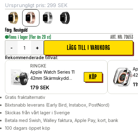
Ursprungligt pris:
299
SEK
Färg
:
Roséguld
Finns i lager
(Fler än 20 st)
ART. NR
:
70653
LÄGG TILL I VARUKORG
-
+
Rekommenderade tillval:
RINGKE
Ap
Apple Watch Series 11
42
KÖP
42mm Skärmskydd
me
11
skyddsfilm - Dual Easy
179
SEK
sk
Pro (2-pack)
Gratis fraktalternativ
Blixtsnabb leverans (Early Bird, Instabox, PostNord)
Skickas från vårt lager i Sverige
Betala med Swish, Walley faktura, Apple Pay, kort, bank
100 dagars öppet köp