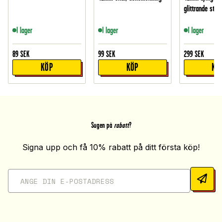
glittrande sten
I lager
I lager
I lager
89
SEK
99
SEK
299
SEK
KÖP
KÖP
KÖ
Sugen på
rabatt
?
Signa upp och få 10% rabatt på ditt första köp!