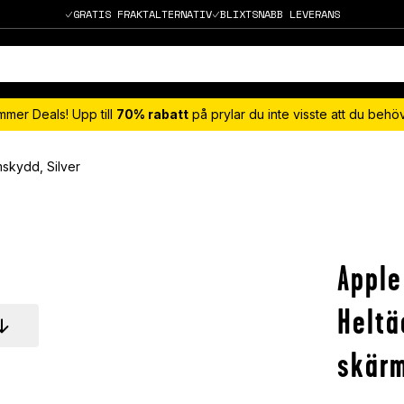
GRATIS FRAKTALTERNATIV
BLIXTSNABB LEVERANS
mmer Deals! Upp till
70% rabatt
på prylar du inte visste att du beh
skydd, Silver
Apple
Heltä
skärm