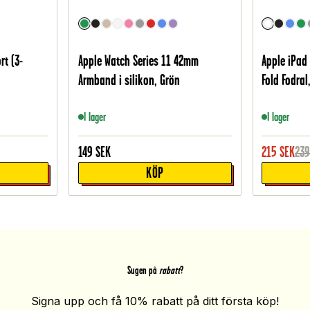
t (3-
Apple Watch Series 11 42mm
Apple iPad 
Armband i silikon, Grön
Fold Fodra
I lager
I lager
149
SEK
215
SEK
23
KÖP
Sugen på
rabatt
?
Signa upp och få 10% rabatt på ditt första köp!