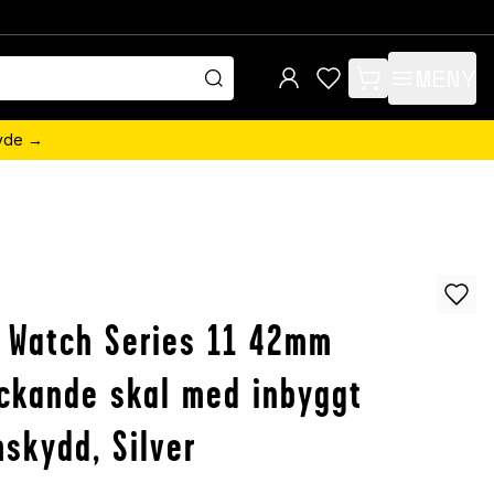
MENY
items in cart, view 
övde →
 Watch Series 11 42mm
ckande skal med inbyggt
skydd, Silver