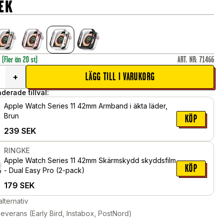
EK
r
(Fler än 20 st)
ART. NR
:
71466
LÄGG TILL I VARUKORG
+
erade tillval:
Apple Watch Series 11 42mm Armband i äkta läder,
Brun
KÖP
239
SEK
RINGKE
Apple Watch Series 11 42mm Skärmskydd skyddsfilm
KÖP
- Dual Easy Pro (2-pack)
179
SEK
alternativ
leverans (Early Bird, Instabox, PostNord)