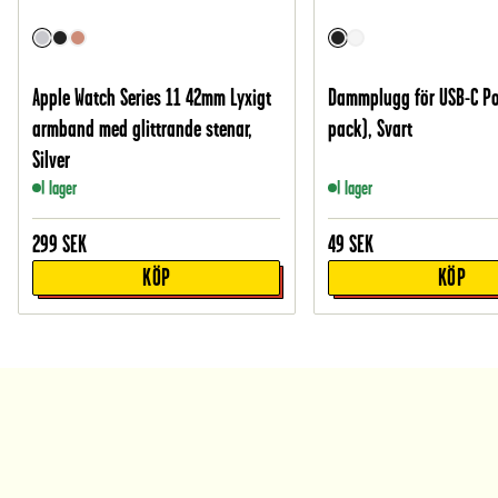
Apple Watch Series 11 42mm Lyxigt
Dammplugg för USB-C Por
armband med glittrande stenar,
pack), Svart
Silver
I lager
I lager
299
SEK
49
SEK
KÖP
KÖP