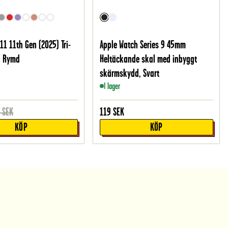
11 11th Gen (2025) Tri-
Apple Watch Series 9 45mm
l, Rymd
Heltäckande skal med inbyggt
skärmskydd, Svart
I lager
9
SEK
119
SEK
KÖP
KÖP