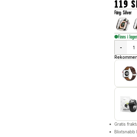
119
S
Färg
:
Silver
Finns i lage
-
Rekommend
Gratis frakt
Blixtsnabb 