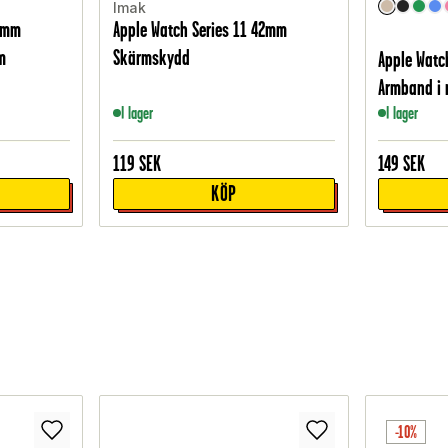
Imak
42mm
Apple Watch Series 11 42mm
m
Skärmskydd
Apple Watc
Armband i r
I lager
I lager
119
SEK
149
SEK
KÖP
-10%