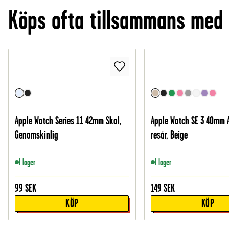
Köps ofta tillsammans med
Apple Watch Series 11 42mm Skal,
Apple Watch SE 3 40mm 
Genomskinlig
resår, Beige
I lager
I lager
99
SEK
149
SEK
KÖP
KÖP