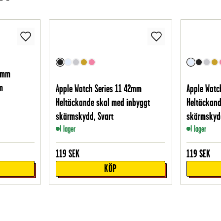
42mm
m
Apple Watch Series 11 42mm
Apple Watc
Heltäckande skal med inbyggt
Heltäckand
skärmskydd, Svart
skärmskyd
I lager
I lager
119
SEK
119
SEK
KÖP