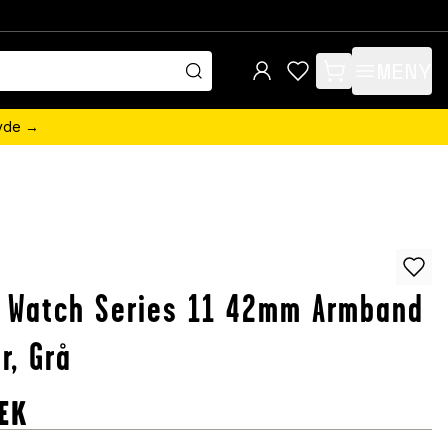
MENY
items in cart, view 
övde →
 Watch Series 11 42mm Armband
r, Grå
EK