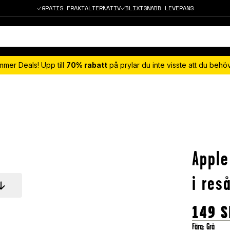
GRATIS FRAKTALTERNATIV
BLIXTSNABB LEVERANS
mmer Deals! Upp till
70% rabatt
på prylar du inte visste att du beh
Apple
i reså
149
S
Färg
:
Grå