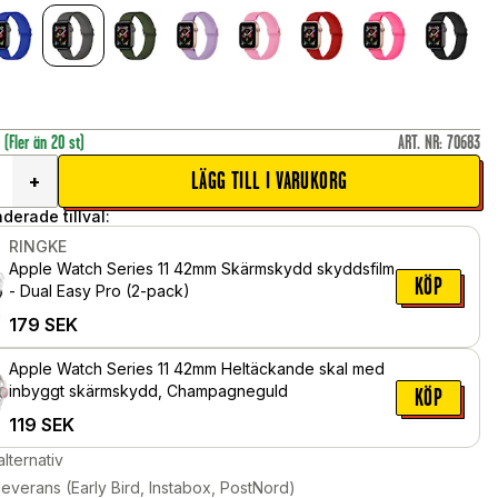
r
(Fler än 20 st)
ART. NR
:
70683
LÄGG TILL I VARUKORG
+
erade tillval:
RINGKE
Apple Watch Series 11 42mm Skärmskydd skyddsfilm
KÖP
- Dual Easy Pro (2-pack)
179
SEK
Apple Watch Series 11 42mm Heltäckande skal med
inbyggt skärmskydd, Champagneguld
KÖP
119
SEK
alternativ
leverans (Early Bird, Instabox, PostNord)