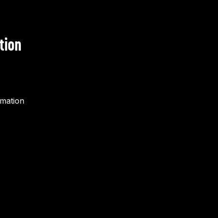
tion
rmation