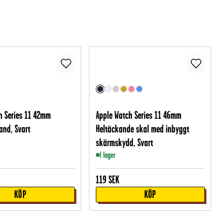
h Series 11 42mm
Apple Watch Series 11 46mm
nd, Svart
Heltäckande skal med inbyggt
skärmskydd, Svart
I lager
119
SEK
KÖP
KÖP