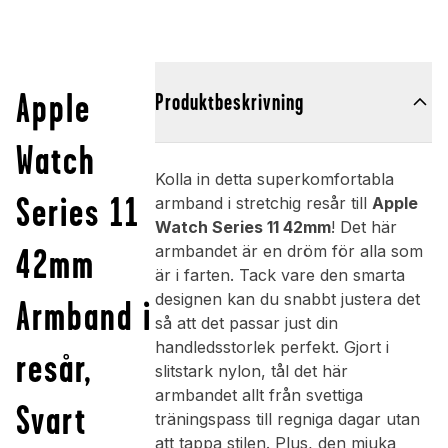
Apple
Produktbeskrivning
Watch
Kolla in detta superkomfortabla
Series 11
armband i stretchig resår till
Apple
Watch Series 11 42mm
! Det här
42mm
armbandet är en dröm för alla som
är i farten. Tack vare den smarta
designen kan du snabbt justera det
Armband i
så att det passar just din
handledsstorlek perfekt. Gjort i
resår,
slitstark nylon, tål det här
armbandet allt från svettiga
Svart
träningspass till regniga dagar utan
att tappa stilen. Plus, den mjuka