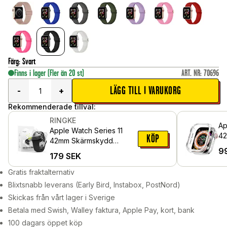
Färg
:
Svart
Finns i lager
(Fler än 20 st)
ART. NR
:
70696
LÄGG TILL I VARUKORG
-
+
Rekommenderade tillval:
RINGKE
Ap
Apple Watch Series 11
42
KÖP
42mm Skärmskydd
Ge
9
skyddsfilm - Dual Easy
179
SEK
Pro (2-pack)
Gratis fraktalternativ
Blixtsnabb leverans (Early Bird, Instabox, PostNord)
Skickas från vårt lager i Sverige
Betala med Swish, Walley faktura, Apple Pay, kort, bank
100 dagars öppet köp