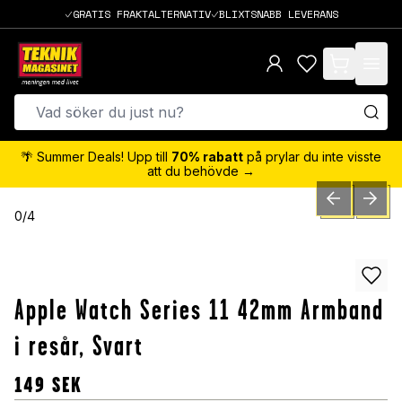
GRATIS FRAKTALTERNATIV
BLIXTSNABB LEVERANS
items in cart,
🌴 Summer Deals! Upp till
70% rabatt
på prylar du inte visste
att du behövde →
PREVIOUS SLID
NEXT S
0
/
4
Apple Watch Series 11 42mm Armband
i resår, Svart
149
SEK