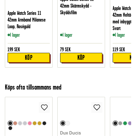
42mm Skärmskydd -
Apple Watch Se
Skyddsfilm
Apple Watch Series 11
42mm Heltäcka
42mm Armband Milanese
med inbyggt s
Loop, Roséguld
Svart
I lager
I lager
I lager
199
SEK
79
SEK
119
SEK
KÖP
KÖP
KÖ
Köps ofta tillsammans med
Dux Ducis