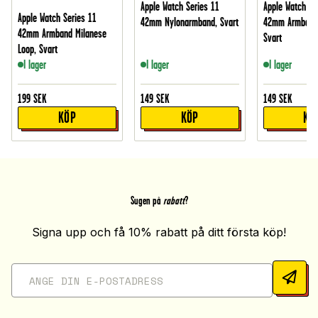
Apple Watch Series 11
Apple Watch Se
Apple Watch Series 11
42mm Nylonarmband, Svart
42mm Armband 
42mm Armband Milanese
Svart
Loop, Svart
I lager
I lager
I lager
199
SEK
149
SEK
149
SEK
KÖP
KÖP
KÖ
Sugen på
rabatt
?
Signa upp och få 10% rabatt på ditt första köp!