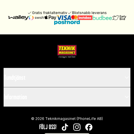
Gratis fraktalternativ
Blixtsnabb leverans
Kundtjänst
Information
©
2026
Teknikmagasinet (PhoneLife AB)
FÖLJ OSS!
TIKTOK
INSTAGRAM
FACEBOOK