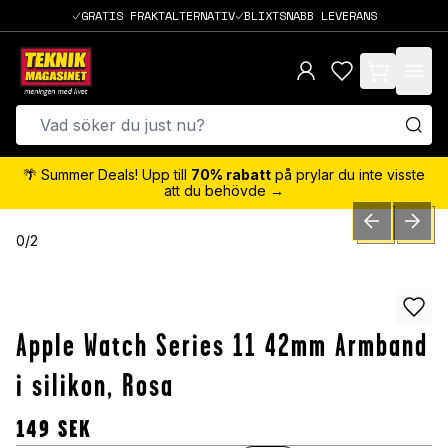
GRATIS FRAKTALTERNATIV
BLIXTSNABB LEVERANS
items in cart,
🌴 Summer Deals! Upp till
70% rabatt
på prylar du inte visste
att du behövde →
PREVIOUS SLID
NEXT S
0
/
2
Apple Watch Series 11 42mm Armband
i silikon, Rosa
149
SEK