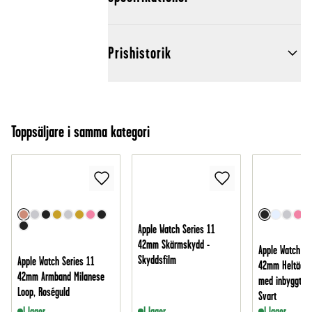
Prishistorik
Toppsäljare i samma kategori
Apple Watch Series 11
42mm Skärmskydd -
Apple Watch Se
Skyddsfilm
Apple Watch Series 11
42mm Heltäcka
42mm Armband Milanese
med inbyggt s
Loop, Roséguld
Svart
I lager
I lager
I lager