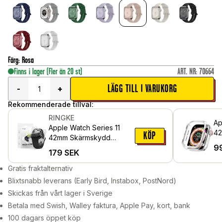
Färg
:
Rosa
Finns i lager
(Fler än 20 st)
ART. NR
:
70664
LÄGG TILL I VARUKORG
-
+
Rekommenderade tillval:
RINGKE
Ap
Apple Watch Series 11
42
KÖP
42mm Skärmskydd
Ge
9
skyddsfilm - Dual Easy
179
SEK
Pro (2-pack)
Gratis fraktalternativ
Blixtsnabb leverans (Early Bird, Instabox, PostNord)
Skickas från vårt lager i Sverige
Betala med Swish, Walley faktura, Apple Pay, kort, bank
100 dagars öppet köp