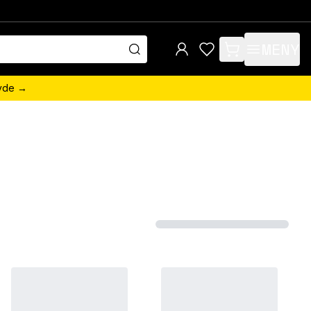
MENY
items in cart, view 
övde →