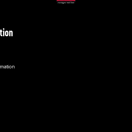
tion
rmation