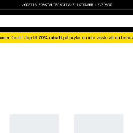
GRATIS FRAKTALTERNATIV
BLIXTSNABB LEVERANS
mmer Deals! Upp till
70% rabatt
på prylar du inte visste att du beh