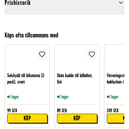
Prishistorik
Köps ofta tillsammans med
Solskydd till bilrutorna (2-
Skön kudde till bilbältet,
Förvaringsväsk
pack), svart
Grå
bakluckan i bil
I lager
I lager
I lager
99
SEK
89
SEK
249
SEK
KÖP
KÖP
KÖ