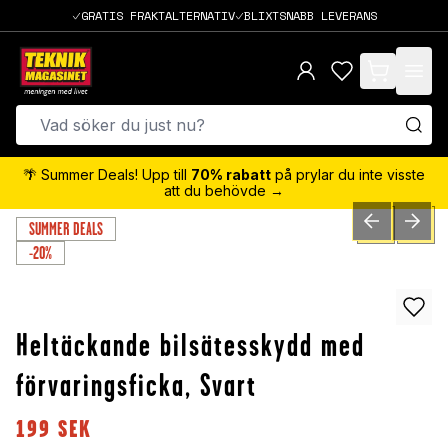
GRATIS FRAKTALTERNATIV
BLIXTSNABB LEVERANS
items in cart,
🌴 Summer Deals! Upp till
70% rabatt
på prylar du inte visste
att du behövde →
SUMMER DEALS
PREVIOUS SLID
NEXT S
0
/
4
-20%
Heltäckande bilsätesskydd med
förvaringsficka, Svart
199
SEK