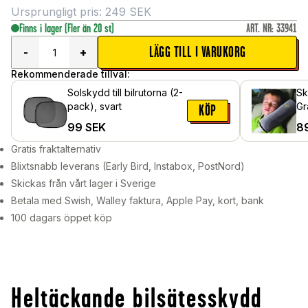
Ursprungligt pris:
249
SEK
Finns i lager
(Fler än 20 st)
ART. NR
:
33941
LÄGG TILL I VARUKORG
-
+
Rekommenderade tillval:
Solskydd till bilrutorna (2-
Sk
pack), svart
Gr
KÖP
99
SEK
8
Gratis fraktalternativ
Blixtsnabb leverans (Early Bird, Instabox, PostNord)
Skickas från vårt lager i Sverige
Betala med Swish, Walley faktura, Apple Pay, kort, bank
100 dagars öppet köp
Heltäckande bilsätesskydd