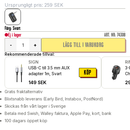
Ursprungligt pris:
259
SEK
Färg
:
Svart
Ej i lager
ART. NR
:
74308
LÄGG TILL I VARUKORG
-
+
Rekommenderade tillval:
SIGN
R
USB-C till 3.5 mm AUX
3-
KÖP
adapter 1m, Svart
Ch
149
SEK
2
Gratis fraktalternativ
Blixtsnabb leverans (Early Bird, Instabox, PostNord)
Skickas från vårt lager i Sverige
Betala med Swish, Walley faktura, Apple Pay, kort, bank
100 dagars öppet köp