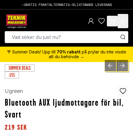
GRATIS FRAKTALTERNATIV
BLIXTSNABB LEVERANS
items in cart,
🌴 Summer Deals! Upp till
70% rabatt
på prylar du inte visste
att du behövde →
SUMMER DEALS
PREVIOUS SLID
NEXT S
0
/
4
-15%
Ugreen
Bluetooth AUX ljudmottagare för bil,
Svart
219
SEK