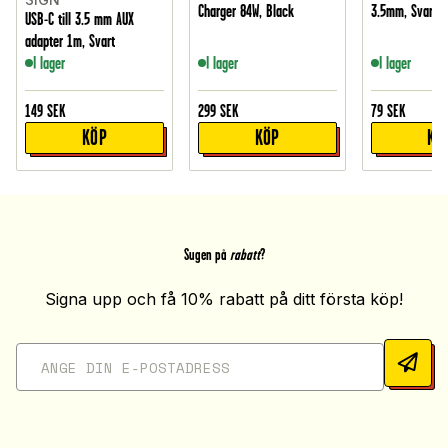
Charger 84W, Black
3.5mm, Svart
USB-C till 3.5 mm AUX
adapter 1m, Svart
I lager
I lager
I lager
149
SEK
299
SEK
79
SEK
KÖP
KÖP
KÖ
Sugen på
rabatt
?
Signa upp och få 10% rabatt på ditt första köp!