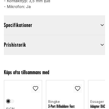
- Kontakttyp: 3,5 mm ljud
- Mikrofon: Ja
Specifikationer
Prishistorik
Köps ofta tillsammans med
Ringke
Essager
3-Port Billaddare Fast
Adapter DAC USB
SiGN