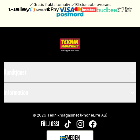
Gratis fraktalternativ
Blixtsnabb leverans
Kundtjänst
Information
©
2026
Teknikmagasinet (PhoneLife AB)
FÖLJ OSS!
TIKTOK
INSTAGRAM
FACEBOOK
SWEDEN