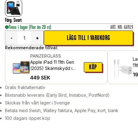
Färg
:
Svart
Finns i lager
(Fler än 20 st)
ART. NR
:
66919
LÄGG TILL I VARUKORG
-
+
Rekommenderade tillval:
PANZERGLASS
La
Apple iPad 11 11th Gen
11
KÖP
(2025) Skärmskydd i
C 
1
reptåligt härdat glas -
449
SEK
vä
Ultra Wide Fit
Gratis fraktalternativ
Blixtsnabb leverans (Early Bird, Instabox, PostNord)
Skickas från vårt lager i Sverige
Betala med Swish, Walley faktura, Apple Pay, kort, bank
100 dagars öppet köp