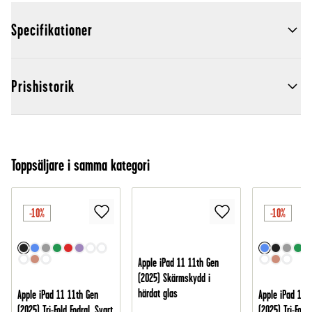
Specifikationer
Prishistorik
Toppsäljare i samma kategori
-10%
-10%
Apple iPad 11 11th Gen
(2025) Skärmskydd i
härdat glas
Apple iPad 11 11th Gen
Apple iPad 11 
(2025) Tri-Fold Fodral, Svart
(2025) Tri-Fold 