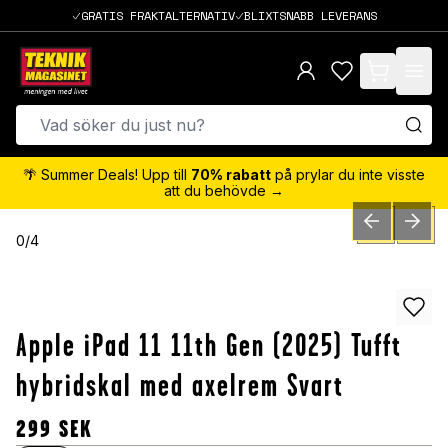
GRATIS FRAKTALTERNATIV
BLIXTSNABB LEVERANS
items in cart,
🌴 Summer Deals! Upp till
70% rabatt
på prylar du inte visste
att du behövde →
PREVIOUS SLID
NEXT S
0
/
4
Apple iPad 11 11th Gen (2025) Tufft
hybridskal med axelrem Svart
299
SEK