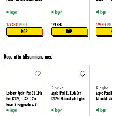
I lager
I lager
I lager
179
SEK
199
SEK
199
SEK
179
SEK
199
SE
KÖP
KÖP
KÖ
Köps ofta tillsammans med
Ringke
Ringke
Laddare Apple iPad 11 11th
Apple iPad 11 11th Gen
Apple Pencil S
Gen (2025) - USB-C 2m
(2025) Skärmskydd i glas
(3-pack), vit
kabel & väggladdare, Vit
I lager
I lager
I lager