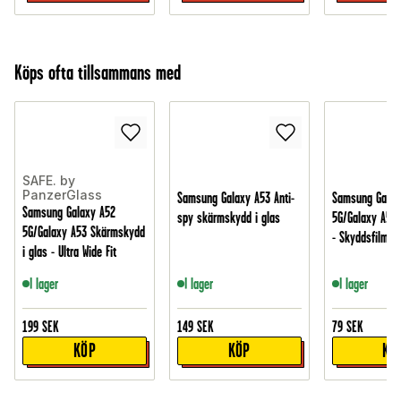
Köps ofta tillsammans med
SAFE. by
PanzerGlass
Samsung Galaxy A53 Anti-
Samsung Galax
Samsung Galaxy A52
spy skärmskydd i glas
5G/Galaxy A53
5G/Galaxy A53 Skärmskydd
- Skyddsfilm
i glas - Ultra Wide Fit
I lager
I lager
I lager
199
SEK
149
SEK
79
SEK
KÖP
KÖP
KÖ