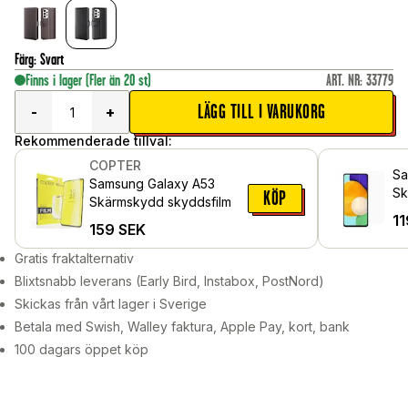
Färg
:
Svart
Finns i lager
(Fler än 20 st)
ART. NR
:
33779
LÄGG TILL I VARUKORG
-
+
Rekommenderade tillval:
COPTER
Sa
Samsung Galaxy A53
Sk
KÖP
Skärmskydd skyddsfilm
gl
11
159
SEK
Gratis fraktalternativ
Blixtsnabb leverans (Early Bird, Instabox, PostNord)
Skickas från vårt lager i Sverige
Betala med Swish, Walley faktura, Apple Pay, kort, bank
100 dagars öppet köp