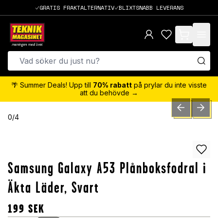
GRATIS FRAKTALTERNATIV
BLIXTSNABB LEVERANS
items in cart,
🌴 Summer Deals! Upp till
70% rabatt
på prylar du inte visste
att du behövde →
PREVIOUS SLID
NEXT S
0
/
4
Samsung Galaxy A53 Plånboksfodral i
Äkta Läder, Svart
199
SEK