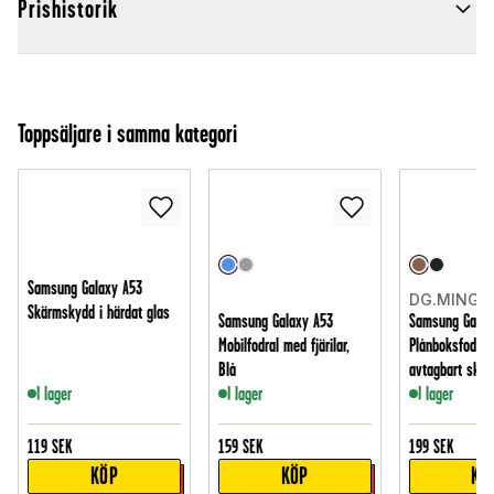
Prishistorik
Toppsäljare i samma kategori
Samsung Galaxy A53
DG.MING
Skärmskydd i härdat glas
Samsung Galaxy A53
Samsung Galax
Mobilfodral med fjärilar,
Plånboksfodral
Blå
avtagbart skal
I lager
I lager
I lager
119
SEK
159
SEK
199
SEK
KÖP
KÖP
KÖ