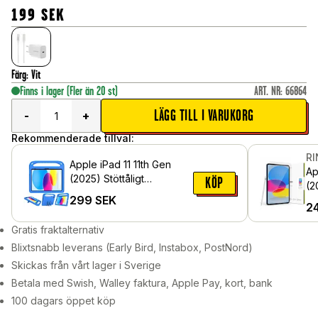
199
SEK
Färg
:
Vit
Finns i lager
(Fler än 20 st)
ART. NR
:
66864
LÄGG TILL I VARUKORG
-
+
Rekommenderade tillval:
R
Apple iPad 11 11th Gen
Ap
(2025) Stöttåligt
KÖP
(2
skal/fodral med handtag -
299
SEK
gl
2
Perfekt för barn, Blå
Gratis fraktalternativ
Blixtsnabb leverans (Early Bird, Instabox, PostNord)
Skickas från vårt lager i Sverige
Betala med Swish, Walley faktura, Apple Pay, kort, bank
100 dagars öppet köp