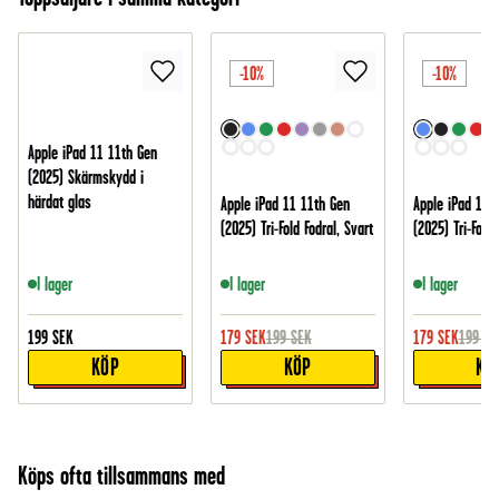
-10%
-10%
Apple iPad 11 11th Gen
(2025) Skärmskydd i
härdat glas
Apple iPad 11 11th Gen
Apple iPad 11 
(2025) Tri-Fold Fodral, Svart
(2025) Tri-Fold 
I lager
I lager
I lager
199
SEK
179
SEK
199
SEK
179
SEK
199
SE
KÖP
KÖP
KÖ
Köps ofta tillsammans med