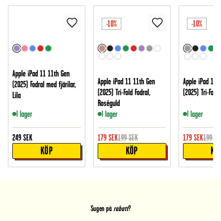
-10%
-10%
Apple iPad 11 11th Gen
Apple iPad 11 11th Gen
Apple iPad 11 
(2025) Fodral med fjärilar,
(2025) Tri-Fold Fodral,
(2025) Tri-Fold 
Lila
Roséguld
I lager
I lager
I lager
249
SEK
179
SEK
199
SEK
179
SEK
199
SE
KÖP
KÖP
KÖ
Sugen på
rabatt
?