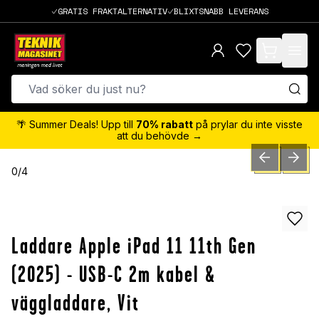
GRATIS FRAKTALTERNATIV
BLIXTSNABB LEVERANS
items in cart,
🌴 Summer Deals! Upp till
70% rabatt
på prylar du inte visste
att du behövde →
PREVIOUS SLID
NEXT S
0
/
4
Laddare Apple iPad 11 11th Gen
(2025) - USB-C 2m kabel &
väggladdare, Vit