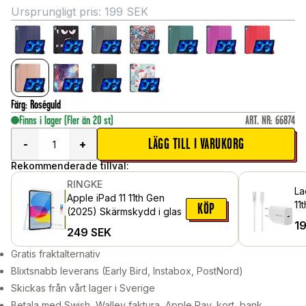
Ursprungligt pris:
199
SEK
Färg
:
Roséguld
Finns i lager
(Fler än 20 st)
ART. NR
:
66874
LÄGG TILL I VARUKORG
-
+
Rekommenderade tillval:
RINGKE
La
Apple iPad 11 11th Gen
11
KÖP
(2025) Skärmskydd i glas
C 
1
249
SEK
vä
Gratis fraktalternativ
Blixtsnabb leverans (Early Bird, Instabox, PostNord)
Skickas från vårt lager i Sverige
Betala med Swish, Walley faktura, Apple Pay, kort, bank