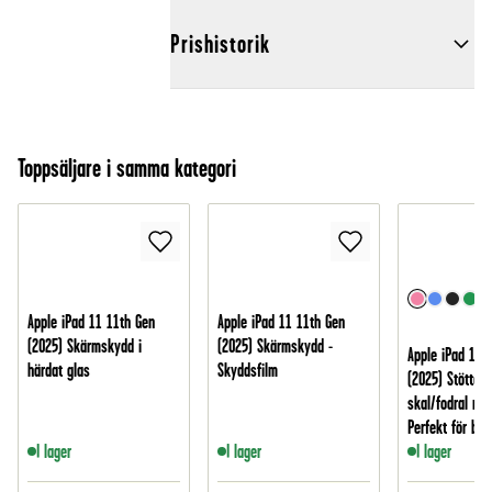
Prishistorik
Toppsäljare i samma kategori
Apple iPad 11 11th Gen
Apple iPad 11 11th Gen
(2025) Skärmskydd i
(2025) Skärmskydd -
Apple iPad 11 
härdat glas
Skyddsfilm
(2025) Stöttålig
skal/fodral me
Perfekt för bar
I lager
I lager
I lager