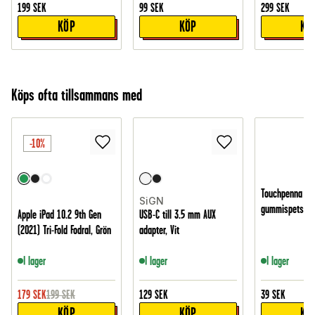
199
SEK
99
SEK
299
SEK
KÖP
KÖP
KÖ
Köps ofta tillsammans med
-10%
Touchpenna m
SiGN
gummispets, S
Apple iPad 10.2 9th Gen
USB-C till 3.5 mm AUX
(2021) Tri-Fold Fodral, Grön
adapter, Vit
I lager
I lager
I lager
179
SEK
199
SEK
129
SEK
39
SEK
KÖP
KÖP
KÖ