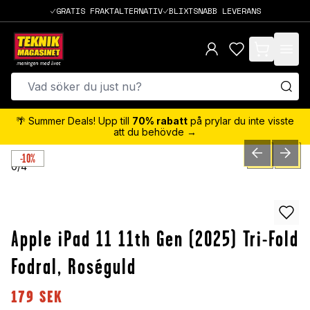
GRATIS FRAKTALTERNATIV
BLIXTSNABB LEVERANS
items in cart,
🌴 Summer Deals! Upp till
70% rabatt
på prylar du inte visste
att du behövde →
-10%
PREVIOUS SLID
NEXT S
0
/
4
Apple iPad 11 11th Gen (2025) Tri-Fold
Fodral, Roséguld
179
SEK