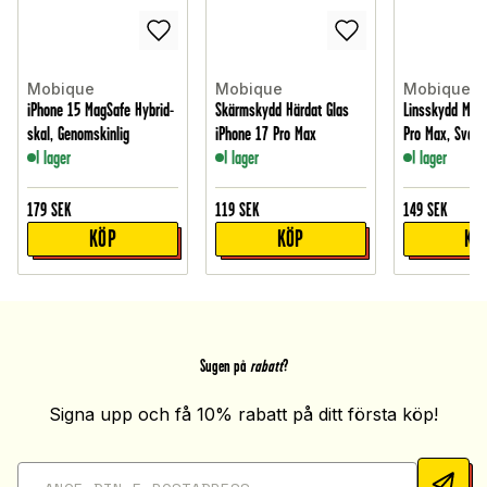
Mobique
Mobique
Mobique
iPhone 15 MagSafe Hybrid-
Skärmskydd Härdat Glas
Linsskydd Meta
skal, Genomskinlig
iPhone 17 Pro Max
Pro Max, Svart
I lager
I lager
I lager
179
SEK
119
SEK
149
SEK
KÖP
KÖP
KÖ
Sugen på
rabatt
?
Signa upp och få 10% rabatt på ditt första köp!