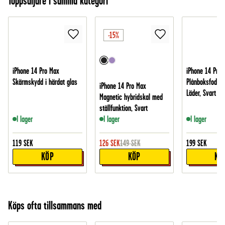
Toppsäljare i samma kategori
-15%
iPhone 14 Pro Max
iPhone 14 Pro 
Skärmskydd i härdat glas
Plånboksfodral 
iPhone 14 Pro Max
Läder, Svart
Magnetic hybridskal med
ställfunktion, Svart
I lager
I lager
I lager
119
SEK
126
SEK
149
SEK
199
SEK
KÖP
KÖP
KÖ
Köps ofta tillsammans med