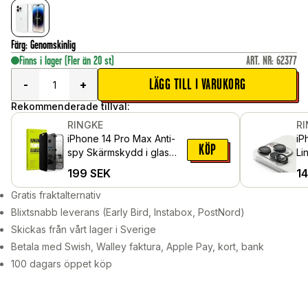
Färg
:
Genomskinlig
Finns i lager
(Fler än 20 st)
ART. NR
:
62377
LÄGG TILL I VARUKORG
-
+
Rekommenderade tillval:
RINGKE
R
iPhone 14 Pro Max Anti-
iP
KÖP
spy Skärmskydd i glas
Li
med monteringsverktyg
al
199
SEK
1
Gratis fraktalternativ
Blixtsnabb leverans (Early Bird, Instabox, PostNord)
Skickas från vårt lager i Sverige
Betala med Swish, Walley faktura, Apple Pay, kort, bank
100 dagars öppet köp