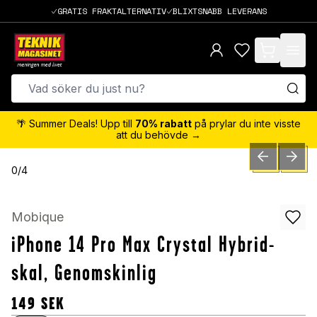
GRATIS FRAKTALTERNATIV
BLIXTSNABB LEVERANS
items in cart,
🌴 Summer Deals! Upp till
70% rabatt
på prylar du inte visste
att du behövde →
PREVIOUS SLID
NEXT S
0
/
4
Mobique
iPhone 14 Pro Max Crystal Hybrid-
skal, Genomskinlig
149
SEK