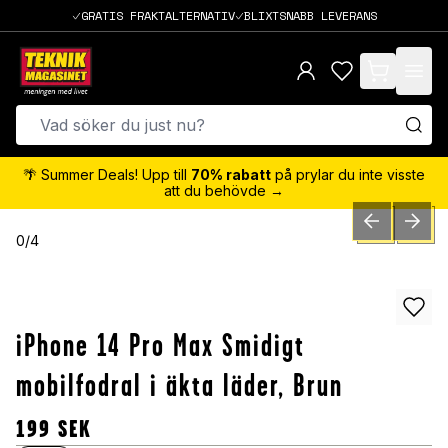
GRATIS FRAKTALTERNATIV
BLIXTSNABB LEVERANS
items in cart,
🌴 Summer Deals! Upp till
70% rabatt
på prylar du inte visste
att du behövde →
PREVIOUS SLID
NEXT S
0
/
4
iPhone 14 Pro Max Smidigt
mobilfodral i äkta läder, Brun
199
SEK