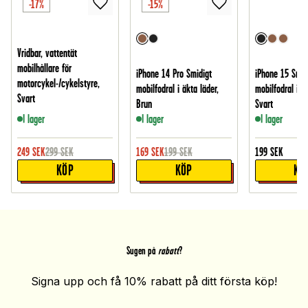
-17%
-15%
Vridbar, vattentät
mobilhållare för
iPhone 14 Pro Smidigt
iPhone 15 Smid
motorcykel-/cykelstyre,
mobilfodral i äkta läder,
mobilfodral i äk
Svart
Brun
Svart
I lager
I lager
I lager
249
SEK
299
SEK
169
SEK
199
SEK
199
SEK
KÖP
KÖP
KÖ
Sugen på
rabatt
?
Signa upp och få 10% rabatt på ditt första köp!