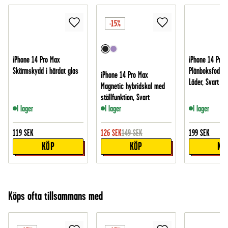
-15%
iPhone 14 Pro Max
iPhone 14 Pro 
Skärmskydd i härdat glas
Plånboksfodral 
iPhone 14 Pro Max
Läder, Svart
Magnetic hybridskal med
ställfunktion, Svart
I lager
I lager
I lager
119
SEK
126
SEK
149
SEK
199
SEK
KÖP
KÖP
KÖ
Köps ofta tillsammans med