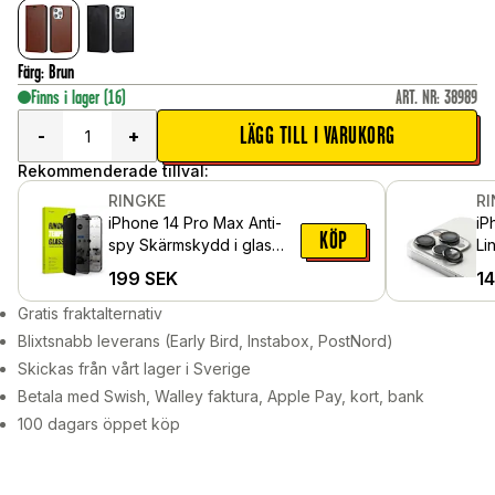
Färg
:
Brun
Finns i lager
(16)
ART. NR
:
38989
LÄGG TILL I VARUKORG
-
+
Rekommenderade tillval:
RINGKE
R
iPhone 14 Pro Max Anti-
iP
KÖP
spy Skärmskydd i glas
Li
med monteringsverktyg
al
199
SEK
1
Gratis fraktalternativ
Blixtsnabb leverans (Early Bird, Instabox, PostNord)
Skickas från vårt lager i Sverige
Betala med Swish, Walley faktura, Apple Pay, kort, bank
100 dagars öppet köp