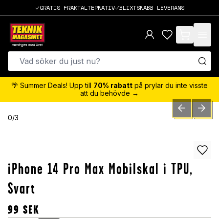
GRATIS FRAKTALTERNATIV
BLIXTSNABB LEVERANS
items in cart,
🌴 Summer Deals! Upp till
70% rabatt
på prylar du inte visste
att du behövde →
PREVIOUS SLID
NEXT S
0
/
3
iPhone 14 Pro Max Mobilskal i TPU,
Svart
99
SEK