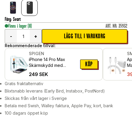
Färg
:
Svart
Finns i lager
(8)
ART. NR
:
35932
LÄGG TILL I VARUKORG
-
+
Rekommenderade tillval:
SPIGEN
S
iPhone 14 Pro Max
Ap
KÖP
Skärmskydd med
Ma
installationsram (2-pack)
la
249
SEK
3
GLAS.tR EZ Fit
vit
Gratis fraktalternativ
Blixtsnabb leverans (Early Bird, Instabox, PostNord)
Skickas från vårt lager i Sverige
Betala med Swish, Walley faktura, Apple Pay, kort, bank
100 dagars öppet köp