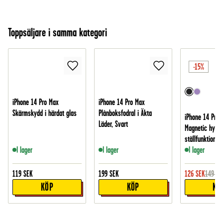
Toppsäljare i samma kategori
-15%
iPhone 14 Pro Max
iPhone 14 Pro Max
Skärmskydd i härdat glas
Plånboksfodral i Äkta
iPhone 14 Pro 
Läder, Svart
Magnetic hybri
ställfunktion, S
I lager
I lager
I lager
119
SEK
199
SEK
126
SEK
149
SE
KÖP
KÖP
KÖ