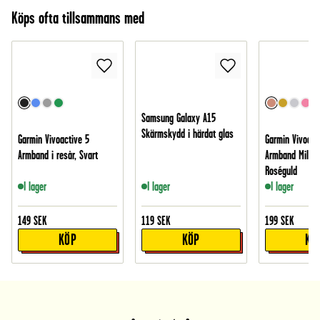
Köps ofta tillsammans med
Samsung Galaxy A15
Skärmskydd i härdat glas
Garmin Vivoactive 5
Garmin Vivoact
Armband i resår, Svart
Armband Milane
Roséguld
I lager
I lager
I lager
149
SEK
119
SEK
199
SEK
KÖP
KÖP
KÖ