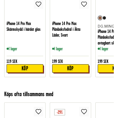
iPhone 14 Pro Max
iPhone 14 Pro Max
DG.MING
Skärmskydd i härdat glas
Plånboksfodral i Äkta
iPhone 14 Pro 
Läder, Svart
Plånboksfodral
avtagbart skal
I lager
I lager
I lager
119
SEK
199
SEK
199
SEK
KÖP
KÖP
KÖ
Köps ofta tillsammans med
-29%