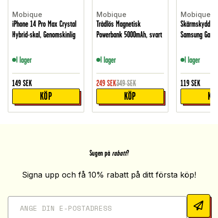
Mobique
Mobique
Mobique
iPhone 14 Pro Max Crystal
Trådlös Magnetisk
Skärmskydd Hä
Hybrid-skal, Genomskinlig
Powerbank 5000mAh, svart
Samsung Galax
I lager
I lager
I lager
149
SEK
249
SEK
349
SEK
119
SEK
KÖP
KÖP
KÖ
Sugen på
rabatt
?
Signa upp och få 10% rabatt på ditt första köp!