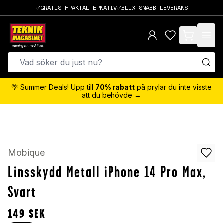
GRATIS FRAKTALTERNATIV
BLIXTSNABB LEVERANS
items in cart,
🌴 Summer Deals! Upp till
70% rabatt
på prylar du inte visste
att du behövde →
Mobique
Linsskydd Metall iPhone 14 Pro Max,
Svart
149
SEK