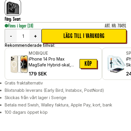
Färg
:
Svart
Finns i lager
(18)
ART. NR
:
70491
LÄGG TILL I VARUKORG
-
+
Rekommenderade tillval:
MOBIQUE
S
iPhone 14 Pro Max
iP
KÖP
MagSafe Hybrid-skal,
Sk
Genomskinlig
in
179
SEK
2
pa
Gratis fraktalternativ
Blixtsnabb leverans (Early Bird, Instabox, PostNord)
Skickas från vårt lager i Sverige
Betala med Swish, Walley faktura, Apple Pay, kort, bank
100 dagars öppet köp