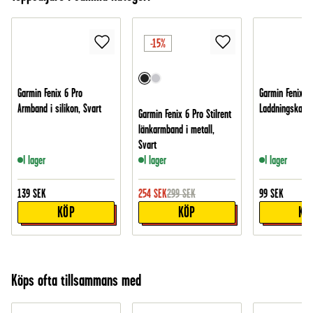
-15%
Garmin Fenix 6 Pro
Garmin Fenix 6
Armband i silikon, Svart
Laddningskabel
Garmin Fenix 6 Pro Stilrent
länkarmband i metall,
Svart
I lager
I lager
I lager
139
SEK
254
SEK
299
SEK
99
SEK
KÖP
KÖP
KÖ
Köps ofta tillsammans med