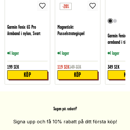
-20%
Garmin Fenix 6S Pro
Magnetiskt
Armband i nylon, Svart
Pusselstrategispel
Garmin Fenix 6
armband i titan
I lager
I lager
I lager
199
SEK
119
SEK
149
SEK
349
SEK
KÖP
KÖP
KÖ
Sugen på
rabatt
?
Signa upp och få 10% rabatt på ditt första köp!