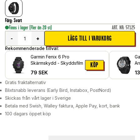
Färg
:
Svart
Finns i lager
(Fler än 20 st)
ART. NR
:
57125
LÄGG TILL I VARUKORG
-
+
Rekommenderade tillval:
Garmin Fenix 6 Pro
Ga
Skärmskydd - Skyddsfilm
Ar
KÖP
79
SEK
1
Gratis fraktalternativ
Blixtsnabb leverans (Early Bird, Instabox, PostNord)
Skickas från vårt lager i Sverige
Betala med Swish, Walley faktura, Apple Pay, kort, bank
100 dagars öppet köp