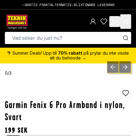
GRATIS FRAKTALTERNATIV
BLIXTSNABB LEVERANS
items in cart,
🌴 Summer Deals! Upp till
70% rabatt
på prylar du inte visste
att du behövde →
PREVIOUS SLID
NEXT S
0
/
3
Garmin Fenix 6 Pro Armband i nylon,
Svart
199
SEK