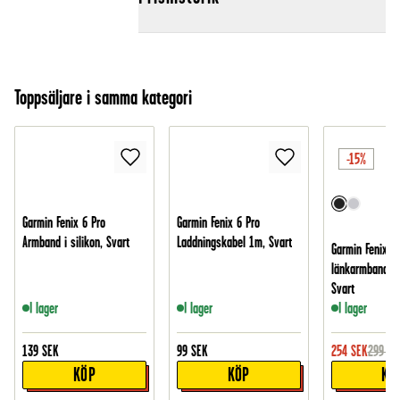
Toppsäljare i samma kategori
-15%
Garmin Fenix 6 Pro
Garmin Fenix 6 Pro
Armband i silikon, Svart
Laddningskabel 1m, Svart
Garmin Fenix 6 
länkarmband i 
Svart
I lager
I lager
I lager
139
SEK
99
SEK
254
SEK
299
SE
KÖP
KÖP
KÖ