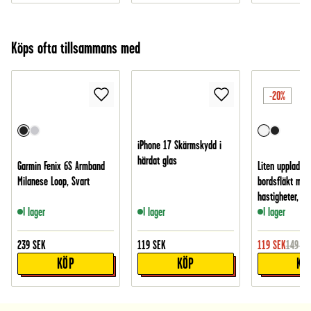
Köps ofta tillsammans med
-20%
iPhone 17 Skärmskydd i
härdat glas
Garmin Fenix 6S Armband
Liten uppladdn
Milanese Loop, Svart
bordsfläkt med
hastigheter, Vit
I lager
I lager
I lager
239
SEK
119
SEK
119
SEK
149
SE
KÖP
KÖP
KÖ