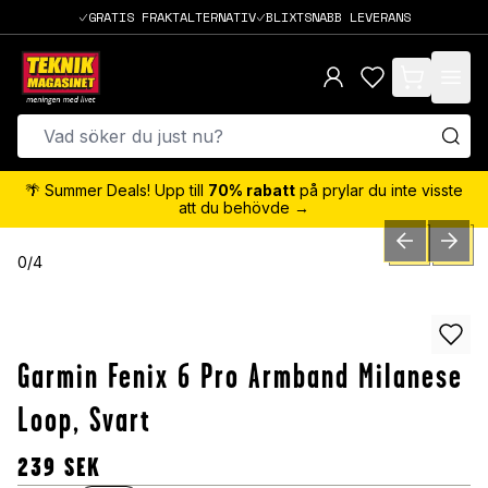
GRATIS FRAKTALTERNATIV
BLIXTSNABB LEVERANS
items in cart,
🌴 Summer Deals! Upp till
70% rabatt
på prylar du inte visste
att du behövde →
PREVIOUS SLID
NEXT S
0
/
4
Garmin Fenix 6 Pro Armband Milanese
Loop, Svart
239
SEK