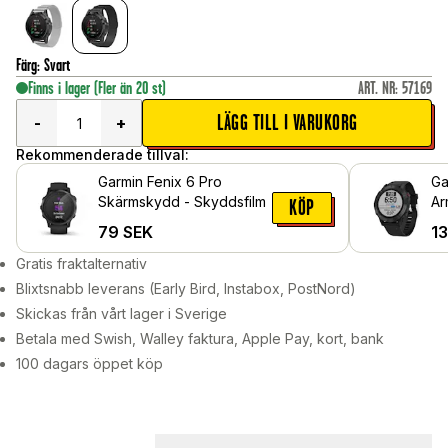
Färg
:
Svart
Finns i lager
(Fler än 20 st)
ART. NR
:
57169
LÄGG TILL I VARUKORG
-
+
Rekommenderade tillval:
Garmin Fenix 6 Pro
Ga
Skärmskydd - Skyddsfilm
Ar
KÖP
79
SEK
1
Gratis fraktalternativ
Blixtsnabb leverans (Early Bird, Instabox, PostNord)
Skickas från vårt lager i Sverige
Betala med Swish, Walley faktura, Apple Pay, kort, bank
100 dagars öppet köp