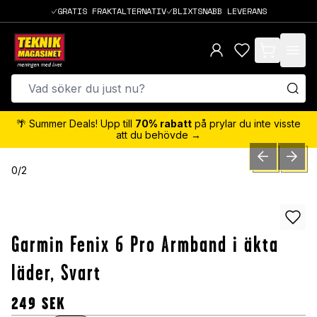
GRATIS FRAKTALTERNATIV
BLIXTSNABB LEVERANS
items in cart,
🌴 Summer Deals! Upp till
70% rabatt
på prylar du inte visste
att du behövde →
PREVIOUS SLID
NEXT S
0
/
2
Garmin Fenix 6 Pro Armband i äkta
läder, Svart
249
SEK