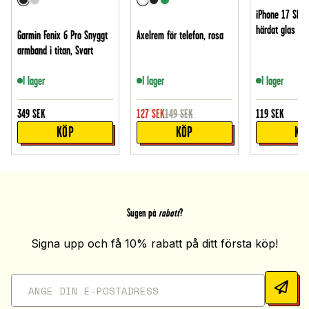
iPhone 17 Skär
härdat glas
Garmin Fenix 6 Pro Snyggt
Axelrem för telefon, rosa
armband i titan, Svart
I lager
I lager
I lager
349
SEK
127
SEK
149
SEK
119
SEK
KÖP
KÖP
KÖ
Sugen på
rabatt
?
Signa upp och få 10% rabatt på ditt första köp!