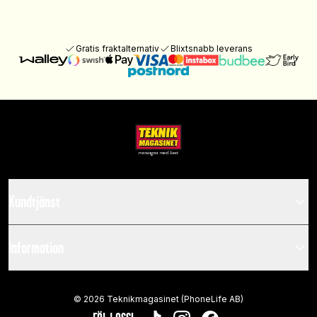
Gratis fraktalternativ
Blixtsnabb leverans
Kundtjänst
Information
©
2026
Teknikmagasinet (PhoneLife AB)