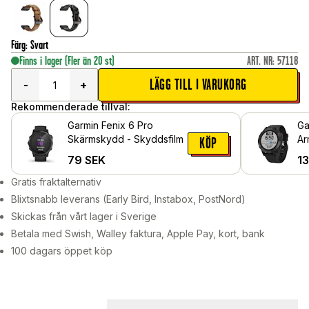
Färg
:
Svart
Finns i lager
(Fler än 20 st)
ART. NR
:
57118
LÄGG TILL I VARUKORG
-
+
Rekommenderade tillval:
Garmin Fenix 6 Pro
Ga
Skärmskydd - Skyddsfilm
Ar
KÖP
79
SEK
1
Gratis fraktalternativ
Blixtsnabb leverans (Early Bird, Instabox, PostNord)
Skickas från vårt lager i Sverige
Betala med Swish, Walley faktura, Apple Pay, kort, bank
100 dagars öppet köp