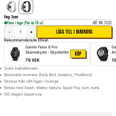
Färg
:
Svart
Finns i lager
(Fler än 20 st)
ART. NR
:
71121
LÄGG TILL I VARUKORG
-
+
Rekommenderade tillval:
Garmin Fenix 6 Pro
Ga
Skärmskydd - Skyddsfilm
Ar
KÖP
79
SEK
1
Gratis fraktalternativ
Blixtsnabb leverans (Early Bird, Instabox, PostNord)
Skickas från vårt lager i Sverige
Betala med Swish, Walley faktura, Apple Pay, kort, bank
100 dagars öppet köp