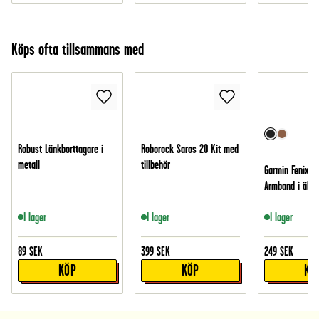
Köps ofta tillsammans med
Robust Länkborttagare i
Roborock Saros 20 Kit med
metall
tillbehör
Garmin Fenix 6
Armband i äkta 
I lager
I lager
I lager
89
SEK
399
SEK
249
SEK
KÖP
KÖP
KÖ