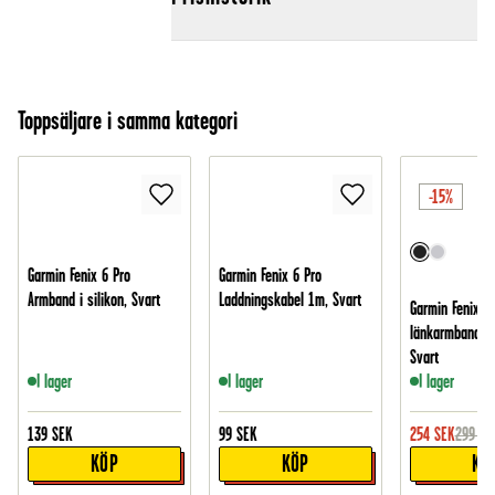
Toppsäljare i samma kategori
-15%
Garmin Fenix 6 Pro
Garmin Fenix 6 Pro
Armband i silikon, Svart
Laddningskabel 1m, Svart
Garmin Fenix 6 
länkarmband i 
Svart
I lager
I lager
I lager
139
SEK
99
SEK
254
SEK
299
SE
KÖP
KÖP
KÖ