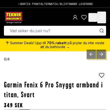
GRATIS FRAKTALTERNATIV
BLIXTSNABB LEVERANS
items in cart,
🌴 Summer Deals! Upp till
70% rabatt
på prylar du inte visste
att du behövde →
PREVIOUS SLID
NEXT S
0
/
4
Garmin Fenix 6 Pro Snyggt armband i
titan, Svart
349
SEK