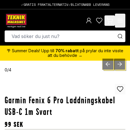
GRATIS FRAKTALTERNATIV
BLIXTSNABB LEVERANS
items in cart,
🌴 Summer Deals! Upp till
70% rabatt
på prylar du inte visste
att du behövde →
PREVIOUS SLID
NEXT S
0
/
4
Garmin Fenix 6 Pro Laddningskabel
USB-C 1m Svart
99
SEK