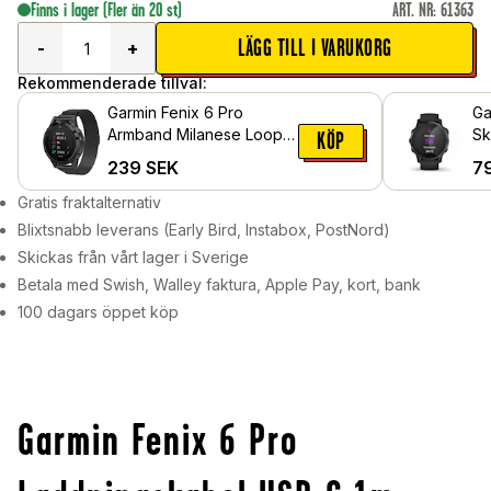
Finns i lager
(Fler än 20 st)
ART. NR
:
61363
LÄGG TILL I VARUKORG
-
+
Rekommenderade tillval:
Garmin Fenix 6 Pro
Ga
Armband Milanese Loop,
Sk
KÖP
Svart
Sk
239
SEK
7
Gratis fraktalternativ
Blixtsnabb leverans (Early Bird, Instabox, PostNord)
Skickas från vårt lager i Sverige
Betala med Swish, Walley faktura, Apple Pay, kort, bank
100 dagars öppet köp
Garmin Fenix 6 Pro