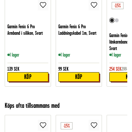
-15%
Garmin Fenix 6 Pro
Garmin Fenix 6 Pro
Armband i silikon, Svart
Laddningskabel 1m, Svart
Garmin Fenix 6 
länkarmband i 
Svart
I lager
I lager
I lager
139
SEK
99
SEK
254
SEK
299
SE
KÖP
KÖP
KÖ
Köps ofta tillsammans med
-15%