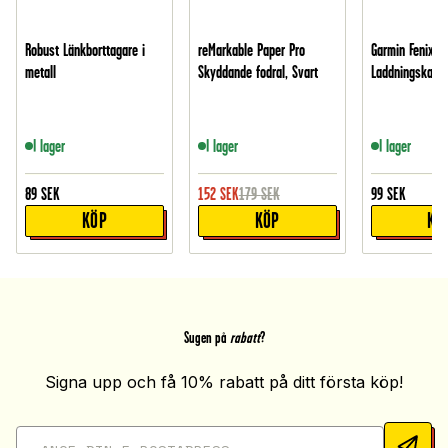
Robust Länkborttagare i
reMarkable Paper Pro
Garmin Fenix 6
metall
Skyddande fodral, Svart
Laddningskabel
I lager
I lager
I lager
89
SEK
152
SEK
179
SEK
99
SEK
KÖP
KÖP
KÖ
Sugen på
rabatt
?
Signa upp och få 10% rabatt på ditt första köp!