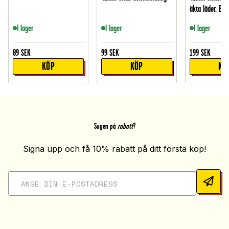
äkta läder, Bei
I lager
I lager
I lager
89
SEK
99
SEK
199
SEK
KÖP
KÖP
KÖ
Sugen på
rabatt
?
Signa upp och få 10% rabatt på ditt första köp!