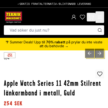
GRATIS FRAKTALTERNATIV
BLIXTSNABB LEVERANS
items in cart,
🌴 Summer Deals! Upp till
70% rabatt
på prylar du inte visste
att du behövde →
-15%
PREVIOUS SLID
NEXT S
0
/
4
Apple Watch Series 11 42mm Stilrent
länkarmband i metall, Guld
254
SEK