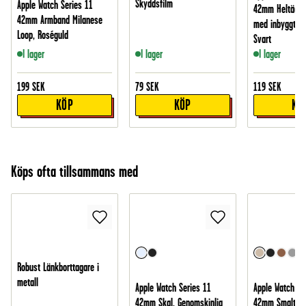
Skyddsfilm
Apple Watch Series 11
42mm Heltäcka
42mm Armband Milanese
med inbyggt s
Loop, Roséguld
Svart
I lager
I lager
I lager
199
SEK
79
SEK
119
SEK
KÖP
KÖP
KÖ
Köps ofta tillsammans med
Robust Länkborttagare i
metall
Apple Watch Series 11
Apple Watch Se
42mm Skal, Genomskinlig
42mm Smalt ar