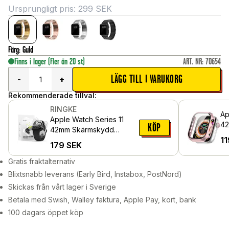
Ursprungligt pris:
299
SEK
Färg
:
Guld
Finns i lager
(Fler än 20 st)
ART. NR
:
70654
LÄGG TILL I VARUKORG
-
+
Rekommenderade tillval:
RINGKE
Ap
Apple Watch Series 11
42
KÖP
42mm Skärmskydd
me
11
skyddsfilm - Dual Easy
179
SEK
sk
Pro (2-pack)
Gratis fraktalternativ
Blixtsnabb leverans (Early Bird, Instabox, PostNord)
Skickas från vårt lager i Sverige
Betala med Swish, Walley faktura, Apple Pay, kort, bank
100 dagars öppet köp