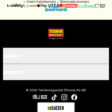
Gratis fraktalternativ
Blixtsnabb leverans
Kundtjänst
Information
©
2026
Teknikmagasinet (PhoneLife AB)
FÖLJ OSS!
TIKTOK
INSTAGRAM
FACEBOOK
SWEDEN
SELECT MARKET