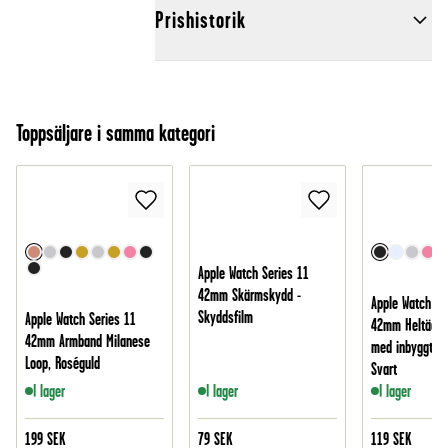
Prishistorik
Toppsäljare i samma kategori
Apple Watch Series 11
42mm Skärmskydd -
Apple Watch Se
Skyddsfilm
Apple Watch Series 11
42mm Heltäcka
42mm Armband Milanese
med inbyggt s
Loop, Roséguld
Svart
I lager
I lager
I lager
199
SEK
79
SEK
119
SEK