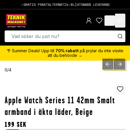
GRATIS FRAKTALTERNATIV
BLIXTSNABB LEVERANS
items in cart,
🌴 Summer Deals! Upp till
70% rabatt
på prylar du inte visste
att du behövde →
PREVIOUS SLID
NEXT S
0
/
4
Apple Watch Series 11 42mm Smalt
armband i äkta läder, Beige
199
SEK