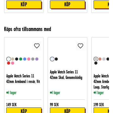
KÖP
KÖP
KÖ
Köps ofta tillsammans med
Apple Watch Series 11
Apple Watch Series 11
Apple Watch Se
42mm Skal, Genomskinlig
42mm Armband i resår, Vit
42mm Armband 
Loop, Starlight
I lager
I lager
I lager
149
SEK
99
SEK
199
SEK
KÖP
KÖP
KÖ