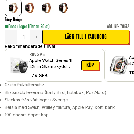
Färg
:
Beige
Finns i lager
(Fler än 20 st)
ART. NR
:
70672
LÄGG TILL I VARUKORG
-
+
Rekommenderade tillval:
RINGKE
Ap
Apple Watch Series 11
42
KÖP
42mm Skärmskydd
me
11
skyddsfilm - Dual Easy
179
SEK
sk
Pro (2-pack)
Gratis fraktalternativ
Blixtsnabb leverans (Early Bird, Instabox, PostNord)
Skickas från vårt lager i Sverige
Betala med Swish, Walley faktura, Apple Pay, kort, bank
100 dagars öppet köp