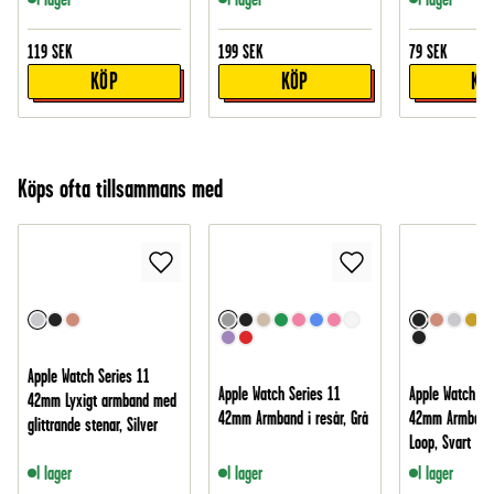
119
SEK
199
SEK
79
SEK
KÖP
KÖP
KÖ
Köps ofta tillsammans med
Apple Watch Series 11
Apple Watch Series 11
Apple Watch Se
42mm Lyxigt armband med
42mm Armband i resår, Grå
42mm Armband 
glittrande stenar, Silver
Loop, Svart
I lager
I lager
I lager