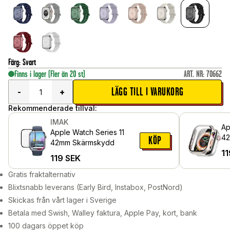
Färg
:
Svart
Finns i lager
(Fler än 20 st)
ART. NR
:
70662
LÄGG TILL I VARUKORG
-
+
Rekommenderade tillval:
IMAK
Ap
Apple Watch Series 11
42
KÖP
42mm Skärmskydd
me
11
119
SEK
sk
Ch
Gratis fraktalternativ
Blixtsnabb leverans (Early Bird, Instabox, PostNord)
Skickas från vårt lager i Sverige
Betala med Swish, Walley faktura, Apple Pay, kort, bank
100 dagars öppet köp