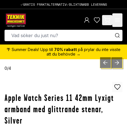
GRATIS FRAKTALTERNATIV
BLIXTSNABB LEVERANS
items in cart,
🌴 Summer Deals! Upp till
70% rabatt
på prylar du inte visste
att du behövde →
PREVIOUS SLID
NEXT S
0
/
4
Apple Watch Series 11 42mm Lyxigt
armband med glittrande stenar,
Silver