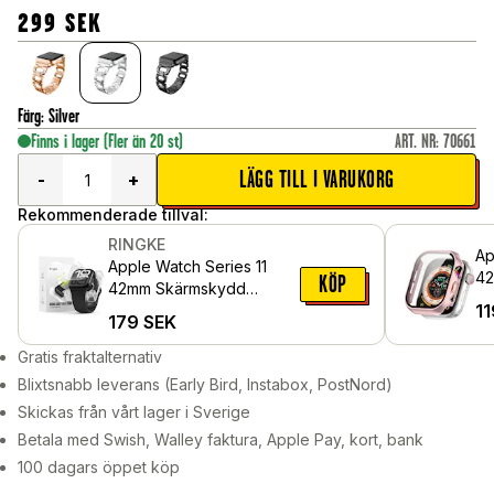
299
SEK
Färg
:
Silver
Finns i lager
(Fler än 20 st)
ART. NR
:
70661
LÄGG TILL I VARUKORG
-
+
Rekommenderade tillval:
RINGKE
Ap
Apple Watch Series 11
42
KÖP
42mm Skärmskydd
me
11
skyddsfilm - Dual Easy
179
SEK
sk
Pro (2-pack)
Gratis fraktalternativ
Blixtsnabb leverans (Early Bird, Instabox, PostNord)
Skickas från vårt lager i Sverige
Betala med Swish, Walley faktura, Apple Pay, kort, bank
100 dagars öppet köp