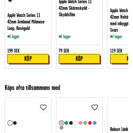
Apple Watch Series 11
42mm Skärmskydd -
Apple Watch Se
Skyddsfilm
Apple Watch Series 11
42mm Heltäcka
42mm Armband Milanese
med inbyggt s
Loop, Roséguld
Svart
I lager
I lager
I lager
199
SEK
79
SEK
119
SEK
KÖP
KÖP
KÖ
Köps ofta tillsammans med
Robust Länkbor