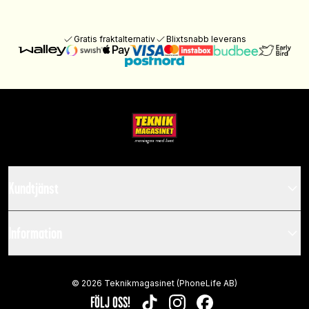
Gratis fraktalternativ
Blixtsnabb leverans
Kundtjänst
Information
©
2026
Teknikmagasinet (PhoneLife AB)
FÖLJ OSS!