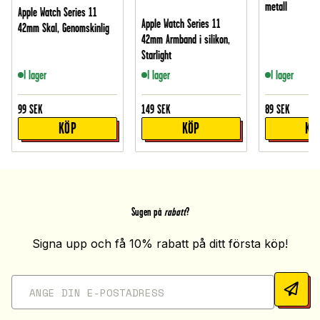
metall
Apple Watch Series 11
Apple Watch Series 11
42mm Skal, Genomskinlig
42mm Armband i silikon,
Starlight
I lager
I lager
I lager
99
SEK
149
SEK
89
SEK
KÖP
KÖP
KÖ
Sugen på
rabatt
?
Signa upp och få 10% rabatt på ditt första köp!