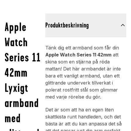
Apple
Produktbeskrivning
Watch
Tänk dig ett armband som får din
Series 11
Apple Watch Series 11 42mm
att
skina som en stjärna på röda
42mm
mattan! Det här armbandet är inte
bara ett vanligt armband, utan ett
glittrande underverk tillverkat i
Lyxigt
polerat rostfritt stål som glimmar
med varje rörelse du gör.
armband
Det är som att ha en egen liten
med
skattkista runt handleden, och det
bästa är att du kan anpassa det så
att det passar just din arm perfekt.