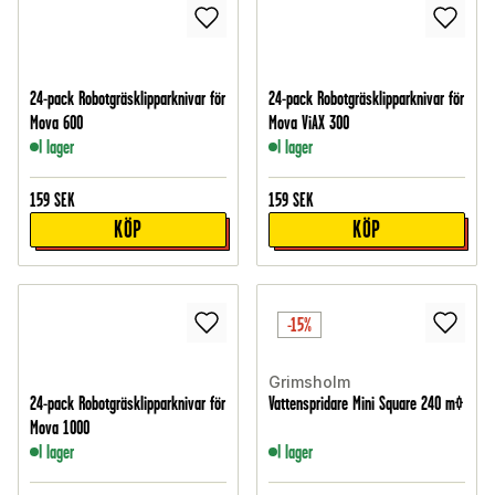
24-pack Robotgräsklipparknivar för
24-pack Robotgräsklipparknivar för
Mova 600
Mova ViAX 300
I lager
I lager
159
SEK
159
SEK
KÖP
KÖP
-15%
Grimsholm
24-pack Robotgräsklipparknivar för
Vattenspridare Mini Square 240 m²
Mova 1000
I lager
I lager