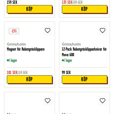
159
SEK
135
SEK
159
SEK
KÖP
KÖP
-15%
Grimsholm
Grimsholm
Magnet för Robotgräsklippare
12-Pack Robotgräsklipparknivar för
Mova 600
I lager
I lager
101
SEK
119
SEK
99
SEK
KÖP
KÖP