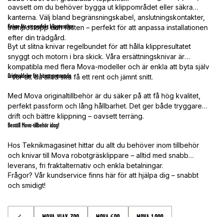
oavsett om du behöver bygga ut klippområdet eller säkra
kanterna. Välj bland begränsningskabel, anslutningskontakter,
Knivar för ett perfekt klippresultat
trampostopp och fästen – perfekt för att anpassa installationen
efter din trädgård.
Byt ut slitna knivar regelbundet för att hålla klippresultatet
snyggt och motorn i bra skick. Våra ersättningsknivar är
kompatibla med flera Mova-modeller och är enkla att byta själv
Originaldelar för bästa prestanda
– för att du alltid ska få ett rent och jämnt snitt.
Med Mova originaltillbehör är du säker på att få hög kvalitet,
perfekt passform och lång hållbarhet. Det ger både tryggare
drift och bättre klippning – oavsett terräng.
Beställ Mova-tillbehör idag!
Hos Teknikmagasinet hittar du allt du behöver inom tillbehör
och knivar till Mova robotgräsklippare – alltid med snabb
leverans, fri fraktalternativ och enkla betalningar.
Frågor? Vår kundservice finns här för att hjälpa dig – snabbt
och smidigt!