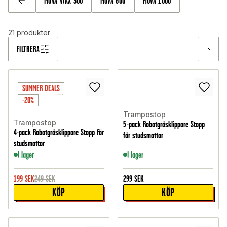
MOVA VIAX 300
MOVA 600
MOVA 1000
TILLBAKA
21
produkter
FILTRERA
SUMMER DEALS
-20%
Trampostop
Trampostop
5-pack Robotgräsklippare Stopp
4-pack Robotgräsklippare Stopp för
för studsmattor
studsmattor
I lager
I lager
199
SEK
249
SEK
299
SEK
KÖP
KÖP