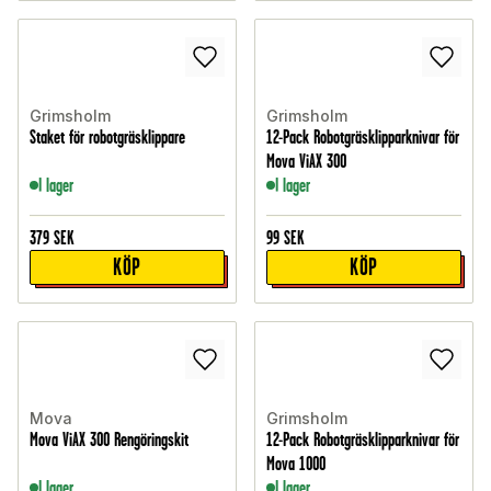
Grimsholm
Grimsholm
Staket för robotgräsklippare
12-Pack Robotgräsklipparknivar för
Mova ViAX 300
I lager
I lager
379
SEK
99
SEK
KÖP
KÖP
Mova
Grimsholm
Mova ViAX 300 Rengöringskit
12-Pack Robotgräsklipparknivar för
Mova 1000
I lager
I lager