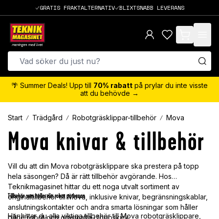
GRATIS FRAKTALTERNATIV
BLIXTSNABB LEVERANS
items in cart,
🌴 Summer Deals! Upp till
70% rabatt
på prylar du inte visste
att du behövde →
Start
Trädgård
Robotgräsklippar-tillbehör
Mova
Mova knivar & tillbehör
Vill du att din Mova robotgräsklippare ska prestera på topp
hela säsongen? Då är rätt tillbehör avgörande. Hos
Teknikmagasinet hittar du ett noga utvalt sortiment av
Tillbehör som håller din robot på banan
originaltillbehör till Mova, inklusive knivar, begränsningskablar,
anslutningskontakter och andra smarta lösningar som håller
Här hittar du alla viktiga tillbehör till Mova robotgräsklippare,
både robot och gräsmatta i toppskick.