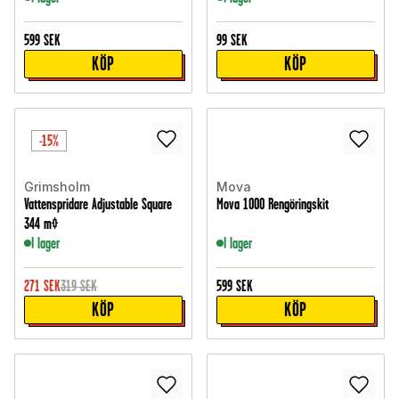
599
SEK
99
SEK
KÖP
KÖP
-15%
Grimsholm
Mova
Vattenspridare Adjustable Square
Mova 1000 Rengöringskit
344 m²
I lager
I lager
271
SEK
319
SEK
599
SEK
KÖP
KÖP