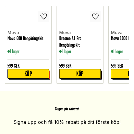
Mova
Mova
Mova
Mova 600 Rengöringskit
Dreame A1 Pro
Mova 1000 Reng
Rengöringskit
I lager
I lager
I lager
599
SEK
599
SEK
599
SEK
KÖP
KÖP
KÖ
Sugen på
rabatt
?
Signa upp och få 10% rabatt på ditt första köp!