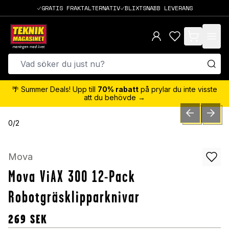
GRATIS FRAKTALTERNATIV
BLIXTSNABB LEVERANS
items in cart,
🌴 Summer Deals! Upp till
70% rabatt
på prylar du inte visste
att du behövde →
PREVIOUS SLID
NEXT S
0
/
2
Mova
Mova ViAX 300 12-Pack
Robotgräsklipparknivar
269
SEK