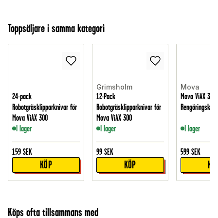
Toppsäljare i samma kategori
Grimsholm
Mova
24-pack
12-Pack
Mova ViAX 300
Robotgräsklipparknivar för
Robotgräsklipparknivar för
Rengöringskit
Mova ViAX 300
Mova ViAX 300
I lager
I lager
I lager
159
SEK
99
SEK
599
SEK
KÖP
KÖP
KÖ
Köps ofta tillsammans med