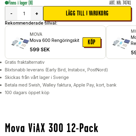
Finns i lager
(8)
ART. NR
:
74741
LÄGG TILL I VARUKORG
-
+
Rekommenderade tillval:
M
MOVA
Mo
Mova 600 Rengöringskit
KÖP
Re
599
SEK
5
Gratis fraktalternativ
Blixtsnabb leverans (Early Bird, Instabox, PostNord)
Skickas från vårt lager i Sverige
Betala med Swish, Walley faktura, Apple Pay, kort, bank
100 dagars öppet köp
Mova ViAX 300 12-Pack