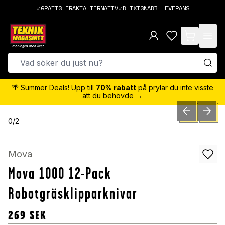
GRATIS FRAKTALTERNATIV
BLIXTSNABB LEVERANS
items in cart,
🌴 Summer Deals! Upp till
70% rabatt
på prylar du inte visste
att du behövde →
PREVIOUS SLID
NEXT S
0
/
2
Mova
Mova 1000 12-Pack
Robotgräsklipparknivar
269
SEK