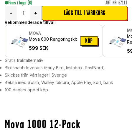
Finns i lager
(8)
ART. NR
:
67111
LÄGG TILL I VARUKORG
-
+
Rekommenderade tillval:
M
MOVA
Mo
Mova 600 Rengöringskit
KÖP
Re
599
SEK
5
Gratis fraktalternativ
Blixtsnabb leverans (Early Bird, Instabox, PostNord)
Skickas från vårt lager i Sverige
Betala med Swish, Walley faktura, Apple Pay, kort, bank
100 dagars öppet köp
Mova 1000 12-Pack