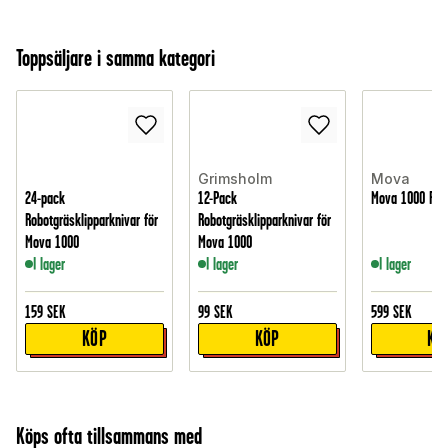
Toppsäljare i samma kategori
Grimsholm
Mova
24-pack
12-Pack
Mova 1000 Reng
Robotgräsklipparknivar för
Robotgräsklipparknivar för
Mova 1000
Mova 1000
I lager
I lager
I lager
159
SEK
99
SEK
599
SEK
KÖP
KÖP
KÖ
Köps ofta tillsammans med