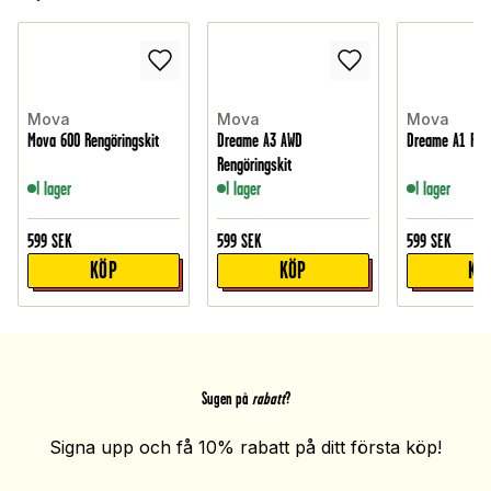
Mova
Mova
Mova
Mova 600 Rengöringskit
Dreame A3 AWD
Dreame A1 Reng
Rengöringskit
I lager
I lager
I lager
599
SEK
599
SEK
599
SEK
KÖP
KÖP
KÖ
Sugen på
rabatt
?
Signa upp och få 10% rabatt på ditt första köp!