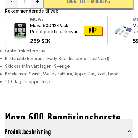
LÄGG TILL I VARUKORG
-
+
Rekommenderade tillval:
MOVA
M
Mova 600 12-Pack
Mo
KÖP
Robotgräsklipparknivar
Re
269
SEK
5
Gratis fraktalternativ
Blixtsnabb leverans (Early Bird, Instabox, PostNord)
Skickas från vårt lager i Sverige
Betala med Swish, Walley faktura, Apple Pay, kort, bank
100 dagars öppet köp
Mova 600 Rengöringsborste
Produktbeskrivning