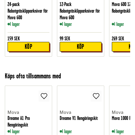
24-pack
12-Pack
Mova 600 12-P
Robotgräsklipparknivar för
Robotgräsklipparknivar för
Robotgräsklipp
Mova 600
Mova 600
I lager
I lager
I lager
159
SEK
99
SEK
269
SEK
KÖP
KÖP
KÖ
Köps ofta tillsammans med
Mova
Mova
Mova
Dreame A1 Pro
Dreame V1 Rengöringskit
Mova 1000 Reng
Rengöringskit
I lager
I lager
I lager