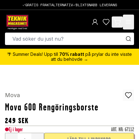
GRATIS FRAKTALTERNATIV
BLIXTSNABB LEVERANS
items in cart,
🌴 Summer Deals! Upp till
70% rabatt
på prylar du inte visste
att du behövde →
Mova
Mova 600 Rengöringsborste
249
SEK
Ej i lager
ART. NR
:
67112