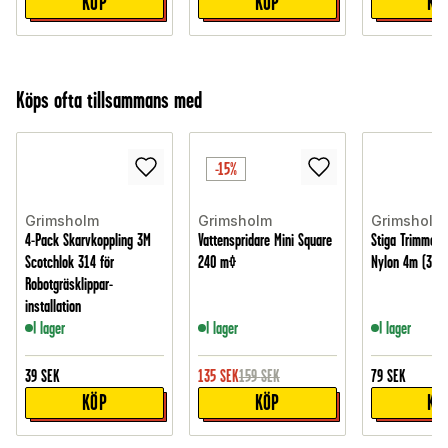
KÖP
KÖP
KÖ
Köps ofta tillsammans med
-15%
Grimsholm
Grimsholm
Grimsholm
4-Pack Skarvkoppling 3M
Vattenspridare Mini Square
Stiga Trimmert
Scotchlok 314 för
240 m²
Nylon 4m (3-pa
Robotgräsklippar-
installation
I lager
I lager
I lager
39
SEK
135
SEK
159
SEK
79
SEK
KÖP
KÖP
KÖ