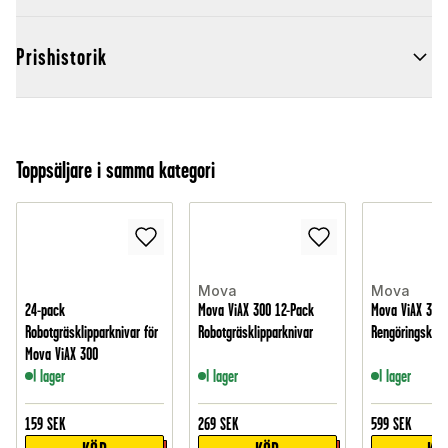
Prishistorik
Toppsäljare i samma kategori
Mova
Mova
24-pack
Mova ViAX 300 12-Pack
Mova ViAX 300
Robotgräsklipparknivar för
Robotgräsklipparknivar
Rengöringskit
Mova ViAX 300
I lager
I lager
I lager
159
SEK
269
SEK
599
SEK