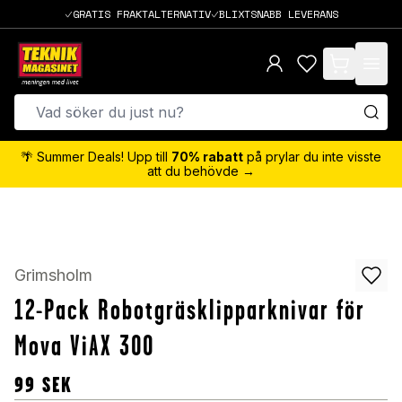
GRATIS FRAKTALTERNATIV
BLIXTSNABB LEVERANS
items in cart,
🌴 Summer Deals! Upp till
70% rabatt
på prylar du inte visste
att du behövde →
Grimsholm
12-Pack Robotgräsklipparknivar för
Mova ViAX 300
99
SEK