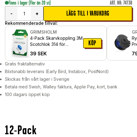
Finns i lager
(Fler än 20 st)
ART. NR
:
74738
LÄGG TILL I VARUKORG
-
+
Rekommenderade tillval:
GRIMSHOLM
G
4-Pack Skarvkoppling 3M
Ry
KÖP
Scotchlok 314 för
Pr
Robotgräsklippar-
pa
39
SEK
7
installation
Gratis fraktalternativ
Blixtsnabb leverans (Early Bird, Instabox, PostNord)
Skickas från vårt lager i Sverige
Betala med Swish, Walley faktura, Apple Pay, kort, bank
100 dagars öppet köp
12-Pack