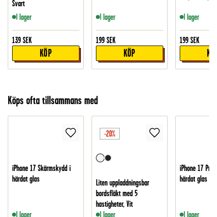
Svart
I lager
I lager
I lager
139
SEK
199
SEK
199
SEK
KÖP
KÖP
KÖ
Köps ofta tillsammans med
-20%
iPhone 17 Skärmskydd i
iPhone 17 Pro 
härdat glas
härdat glas
Liten uppladdningsbar
bordsfläkt med 5
hastigheter, Vit
I lager
I lager
I lager