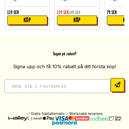
119
SEK
119
SEK
149
SEK
79
SEK
KÖP
KÖP
KÖ
Sugen på
rabatt
?
Signa upp och få 10% rabatt på ditt första köp!
Gratis fraktalternativ
Blixtsnabb leverans