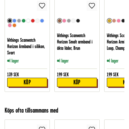
Withings Scanwatch
Withings Scanw
Withings Scanwatch
Horizon Smalt armband i
Horizon Armban
Horizon Armband i silikon,
äkta läder, Brun
Loop, Champag
Svart
I lager
I lager
I lager
139
SEK
199
SEK
199
SEK
KÖP
KÖP
KÖ
Köps ofta tillsammans med