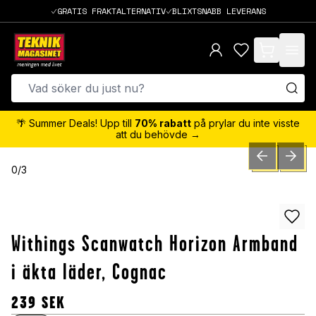
GRATIS FRAKTALTERNATIV
BLIXTSNABB LEVERANS
items in cart,
🌴 Summer Deals! Upp till
70% rabatt
på prylar du inte visste
att du behövde →
PREVIOUS SLID
NEXT S
0
/
3
Withings Scanwatch Horizon Armband
i äkta läder, Cognac
239
SEK