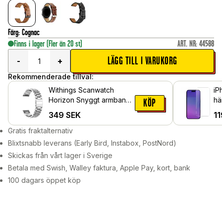
Färg
:
Cognac
Finns i lager
(Fler än 20 st)
ART. NR
:
44588
LÄGG TILL I VARUKORG
-
+
Rekommenderade tillval:
Withings Scanwatch
iP
Horizon Snyggt armband i
hä
KÖP
titan, Silver
349
SEK
11
Gratis fraktalternativ
Blixtsnabb leverans (Early Bird, Instabox, PostNord)
Skickas från vårt lager i Sverige
Betala med Swish, Walley faktura, Apple Pay, kort, bank
100 dagars öppet köp