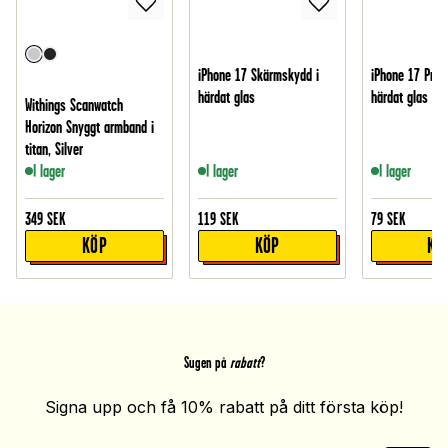
iPhone 17 Skärmskydd i
iPhone 17 Pro 
härdat glas
härdat glas
Withings Scanwatch
Horizon Snyggt armband i
titan, Silver
I lager
I lager
I lager
349
SEK
119
SEK
79
SEK
KÖP
KÖP
KÖ
Sugen på
rabatt
?
Signa upp och få 10% rabatt på ditt första köp!