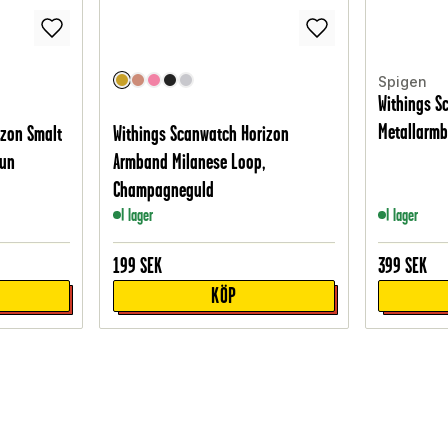
Spigen
Withings S
Metallarmb
izon Smalt
Withings Scanwatch Horizon
run
Armband Milanese Loop,
Champagneguld
I lager
I lager
199
SEK
399
SEK
KÖP