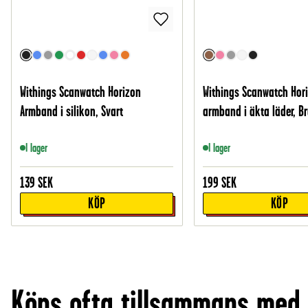
Withings Scanwatch Horizon
Withings Scanwatch Hor
Armband i silikon, Svart
armband i äkta läder, B
I lager
I lager
139
SEK
199
SEK
KÖP
KÖP
Köps ofta tillsammans med