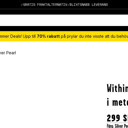
GRATIS FRAKTALTERNATIV
BLIXTSNABB LEVERANS
mmer Deals! Upp till
70% rabatt
på prylar du inte visste att du beh
ver Pearl
Withi
i met
299
S
Färg
:
Silver Pe