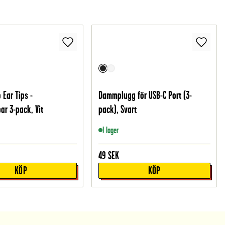
 Ear Tips -
Dammplugg för USB-C Port (3-
ar 3-pack, Vit
pack), Svart
I lager
49
SEK
KÖP
KÖP