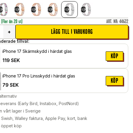
r
(Fler än 20 st)
ART. NR
:
44622
LÄGG TILL I VARUKORG
+
erade tillval:
iPhone 17 Skärmskydd i härdat glas
KÖP
119
SEK
iPhone 17 Pro Linsskydd i härdat glas
KÖP
79
SEK
alternativ
leverans (Early Bird, Instabox, PostNord)
n vårt lager i Sverige
Swish, Walley faktura, Apple Pay, kort, bank
 öppet köp