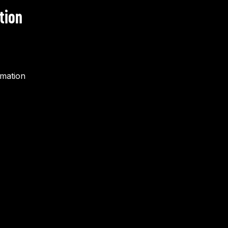
tion
rmation