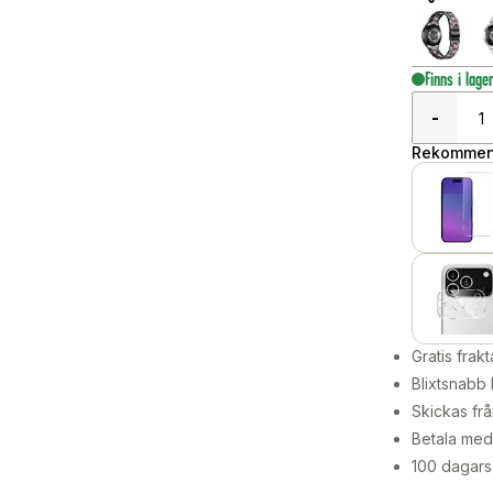
Finns i lage
-
Rekommend
Gratis frakt
Blixtsnabb 
Skickas frå
Betala med 
100 dagars