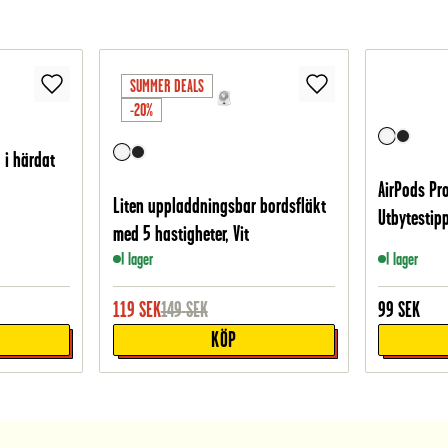
SUMMER DEALS
-20%
 i härdat
AirPods Pro
Liten uppladdningsbar bordsfläkt
Utbytestipp
med 5 hastigheter, Vit
I lager
I lager
119
SEK
149
SEK
99
SEK
KÖP