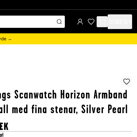
MENY
items in cart, view 
övde →
ngs Scanwatch Horizon Armband
all med fina stenar, Silver Pearl
EK
arl