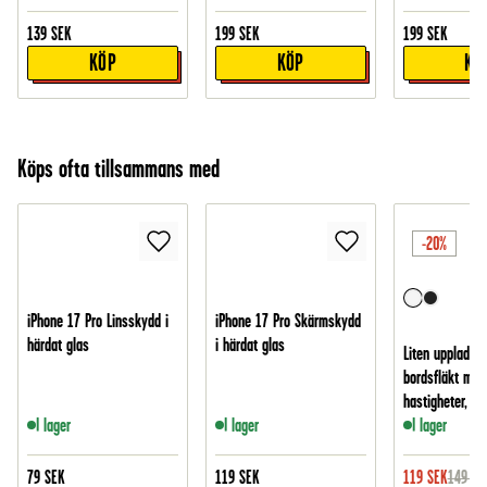
139
SEK
199
SEK
199
SEK
KÖP
KÖP
KÖ
Köps ofta tillsammans med
-20%
iPhone 17 Pro Linsskydd i
iPhone 17 Pro Skärmskydd
härdat glas
i härdat glas
Liten uppladdn
bordsfläkt med
hastigheter, Vit
I lager
I lager
I lager
79
SEK
119
SEK
119
SEK
149
SE