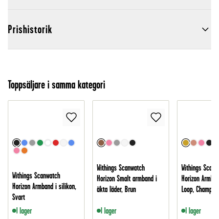
Prishistorik
Toppsäljare i samma kategori
Withings Scanwatch
Withings Scanw
Withings Scanwatch
Horizon Smalt armband i
Horizon Armban
Horizon Armband i silikon,
äkta läder, Brun
Loop, Champag
Svart
I lager
I lager
I lager