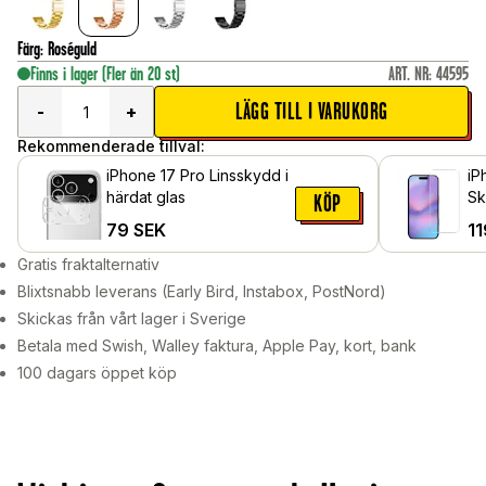
Färg
:
Roséguld
Finns i lager
(Fler än 20 st)
ART. NR
:
44595
LÄGG TILL I VARUKORG
-
+
Rekommenderade tillval:
iPhone 17 Pro Linsskydd i
iP
härdat glas
Sk
KÖP
gl
79
SEK
11
Gratis fraktalternativ
Blixtsnabb leverans (Early Bird, Instabox, PostNord)
Skickas från vårt lager i Sverige
Betala med Swish, Walley faktura, Apple Pay, kort, bank
100 dagars öppet köp