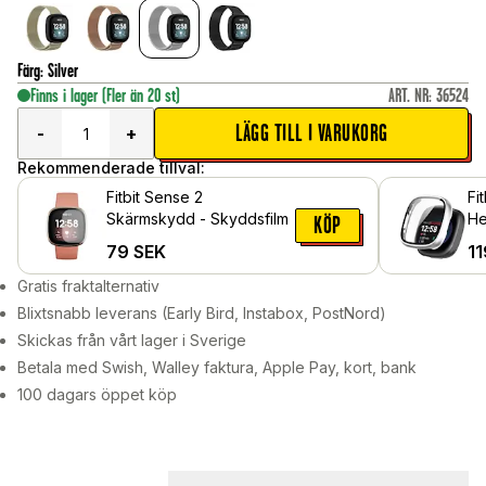
Färg
:
Silver
Finns i lager
(Fler än 20 st)
ART. NR
:
36524
LÄGG TILL I VARUKORG
-
+
Rekommenderade tillval:
Fitbit Sense 2
Fi
Skärmskydd - Skyddsfilm
He
KÖP
in
79
SEK
11
Si
Gratis fraktalternativ
Blixtsnabb leverans (Early Bird, Instabox, PostNord)
Skickas från vårt lager i Sverige
Betala med Swish, Walley faktura, Apple Pay, kort, bank
100 dagars öppet köp