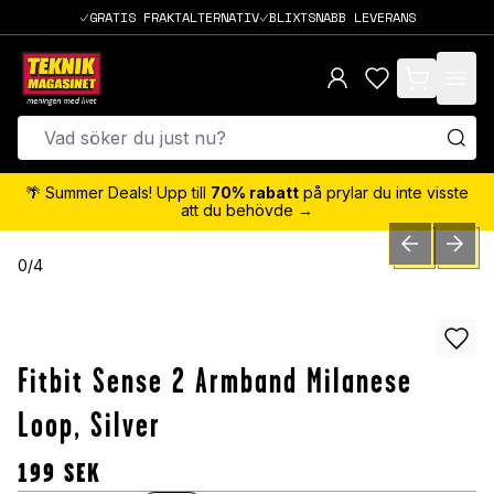
GRATIS FRAKTALTERNATIV
BLIXTSNABB LEVERANS
items in cart,
🌴 Summer Deals! Upp till
70% rabatt
på prylar du inte visste
att du behövde →
PREVIOUS SLID
NEXT S
0
/
4
Fitbit Sense 2 Armband Milanese
Loop, Silver
199
SEK