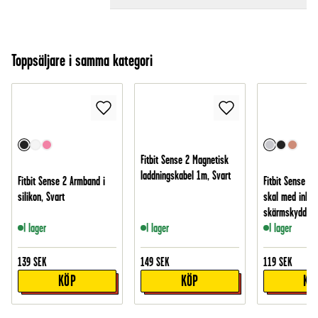
Toppsäljare i samma kategori
Fitbit Sense 2 Magnetisk
laddningskabel 1m, Svart
Fitbit Sense 2 Armband i
Fitbit Sense 2
silikon, Svart
skal med inbyg
skärmskydd, Si
I lager
I lager
I lager
139
SEK
149
SEK
119
SEK
KÖP
KÖP
KÖ