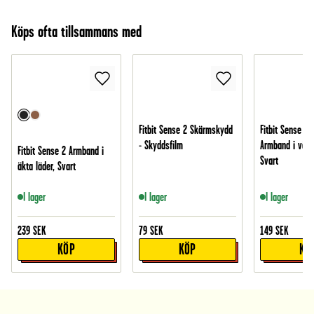
Köps ofta tillsammans med
Fitbit Sense 2 Skärmskydd
Fitbit Sense El
- Skyddsfilm
Armband i vävd
Fitbit Sense 2 Armband i
Svart
äkta läder, Svart
I lager
I lager
I lager
239
SEK
79
SEK
149
SEK
KÖP
KÖP
KÖ