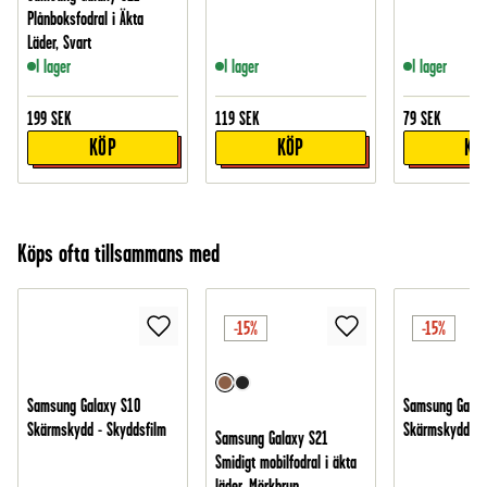
Plånboksfodral i Äkta
Läder, Svart
I lager
I lager
I lager
199
SEK
119
SEK
79
SEK
KÖP
KÖP
KÖ
Köps ofta tillsammans med
-15%
-15%
Samsung Galaxy S10
Samsung Galaxy
Skärmskydd - Skyddsfilm
Skärmskydd i h
Samsung Galaxy S21
Smidigt mobilfodral i äkta
läder, Mörkbrun