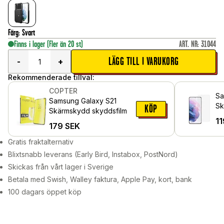
Färg
:
Svart
Finns i lager
(Fler än 20 st)
ART. NR
:
31044
LÄGG TILL I VARUKORG
-
+
Rekommenderade tillval:
COPTER
Sa
Samsung Galaxy S21
Sk
KÖP
Skärmskydd skyddsfilm
gl
11
179
SEK
Gratis fraktalternativ
Blixtsnabb leverans (Early Bird, Instabox, PostNord)
Skickas från vårt lager i Sverige
Betala med Swish, Walley faktura, Apple Pay, kort, bank
100 dagars öppet köp