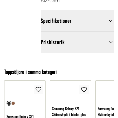
SM-G991
Specifikationer
Prishistorik
Toppsäljare i samma kategori
Samsung Galaxy S21
Samsung Galax
Skärmskydd i härdat glas
Skärmskydd - 
Samsung Galaxy S21