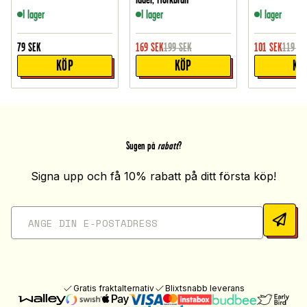
I lager
I lager
I lager
79
SEK
169
SEK
199
SEK
101
SEK
119
SE
KÖP
KÖP
KÖ
Sugen på
rabatt
?
Signa upp och få 10% rabatt på ditt första köp!
Gratis fraktalternativ
Blixtsnabb leverans