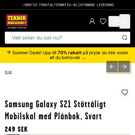
GRATIS FRAKTALTERNATIV
BLIXTSNABB LEVERANS
items in cart,
🌴 Summer Deals! Upp till
70% rabatt
på prylar du inte visste
att du behövde →
PREVIOUS SLID
NEXT S
0
/
4
Samsung Galaxy S21 Stöttåligt
Mobilskal med Plånbok, Svart
249
SEK