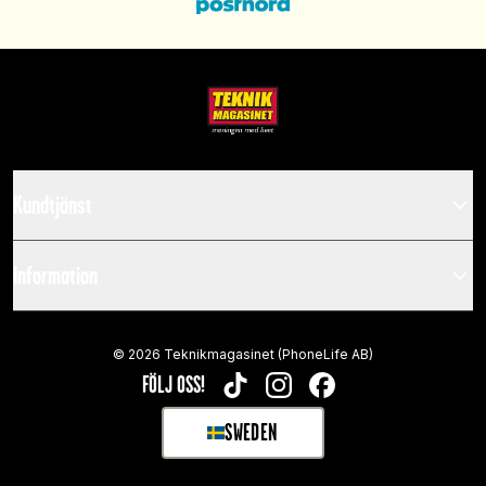
Kundtjänst
Information
©
2026
Teknikmagasinet (PhoneLife AB)
FÖLJ OSS!
TIKTOK
INSTAGRAM
FACEBOOK
SWEDEN
SELECT MARKET