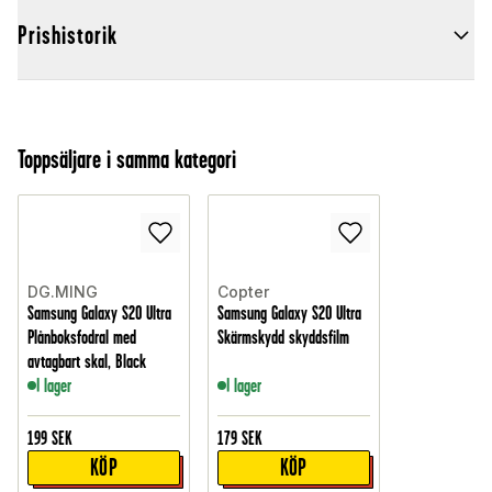
Prishistorik
Toppsäljare i samma kategori
DG.MING
Copter
Samsung Galaxy S20 Ultra
Samsung Galaxy S20 Ultra
Plånboksfodral med
Skärmskydd skyddsfilm
avtagbart skal, Black
I lager
I lager
199
SEK
179
SEK
KÖP
KÖP