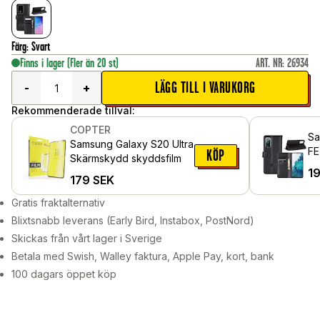
Färg
:
Svart
Finns i lager
(Fler än 20 st)
ART. NR
:
26934
LÄGG TILL I VARUKORG
-
+
Rekommenderade tillval:
COPTER
Sa
Samsung Galaxy S20 Ultra
FE
KÖP
Skärmskydd skyddsfilm
Äk
1
179
SEK
Gratis fraktalternativ
Blixtsnabb leverans (Early Bird, Instabox, PostNord)
Skickas från vårt lager i Sverige
Betala med Swish, Walley faktura, Apple Pay, kort, bank
100 dagars öppet köp