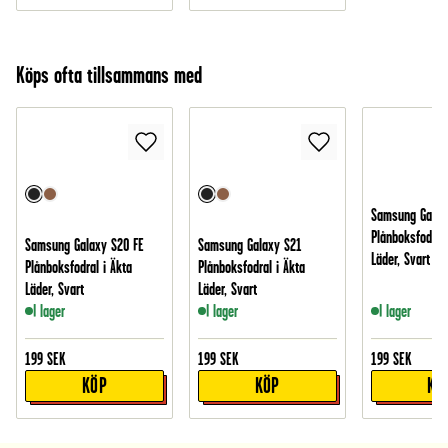
Köps ofta tillsammans med
Samsung Galax
Plånboksfodral 
Samsung Galaxy S20 FE
Samsung Galaxy S21
Läder, Svart
Plånboksfodral i Äkta
Plånboksfodral i Äkta
Läder, Svart
Läder, Svart
I lager
I lager
I lager
199
SEK
199
SEK
199
SEK
KÖP
KÖP
KÖ