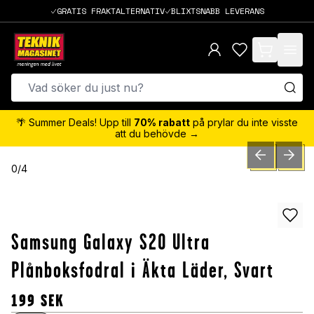
GRATIS FRAKTALTERNATIV
BLIXTSNABB LEVERANS
items in cart,
🌴 Summer Deals! Upp till
70% rabatt
på prylar du inte visste
att du behövde →
PREVIOUS SLID
NEXT S
0
/
4
Samsung Galaxy S20 Ultra
Plånboksfodral i Äkta Läder, Svart
199
SEK