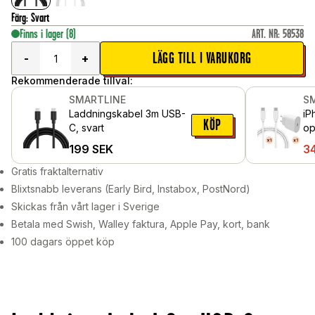
Färg
:
Svart
Finns i lager
(8)
ART. NR
:
58538
LÄGG TILL I VARUKORG
-
+
Rekommenderade tillval:
SMARTLINE
S
Laddningskabel 3m USB-
iP
KÖP
C, svart
op
2m
199
SEK
3
Gratis fraktalternativ
Blixtsnabb leverans (Early Bird, Instabox, PostNord)
Skickas från vårt lager i Sverige
Betala med Swish, Walley faktura, Apple Pay, kort, bank
100 dagars öppet köp