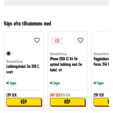
Köps ofta tillsammans med
-13%
Smartline
Smartline
iPhone (USB-C) Kit för
Väggladdare Du
Smartline
optimal laddning med 2m
Portar 35W PD, 
Laddningskabel 3m USB-C,
kabel, vit
svart
I lager
I lager
I lager
199
SEK
349
SEK
399
SEK
299
SEK
KÖP
KÖP
KÖ