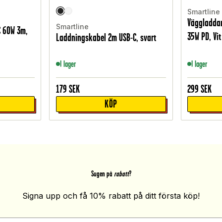
Smartline
Väggladdar
Smartline
C 60W 3m,
35W PD, Vit
Laddningskabel 2m USB-C, svart
I lager
I lager
179
SEK
299
SEK
KÖP
Sugen på
rabatt
?
Signa upp och få 10% rabatt på ditt första köp!