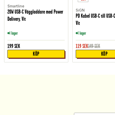
Smartline
SiGN
20W USB-C Väggladdare med Power
PD Kabel USB-C till USB-
Delivery, Vit
Vit
I lager
I lager
199
SEK
119
SEK
149
SEK
KÖP
KÖP