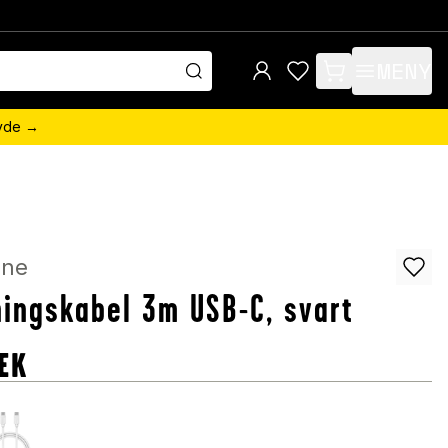
MENY
items in cart, view 
övde →
ine
ingskabel 3m USB-C, svart
EK