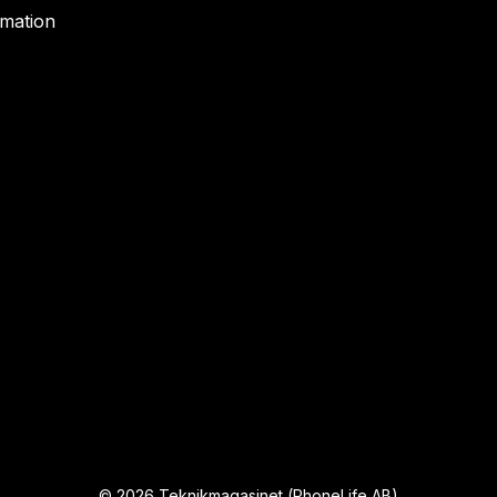
rmation
©
2026
Teknikmagasinet (PhoneLife AB)