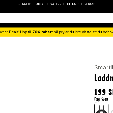
GRATIS FRAKTALTERNATIV
BLIXTSNABB LEVERANS
mmer Deals! Upp till
70% rabatt
på prylar du inte visste att du beh
Smartl
Laddn
199
S
Färg
:
Svart