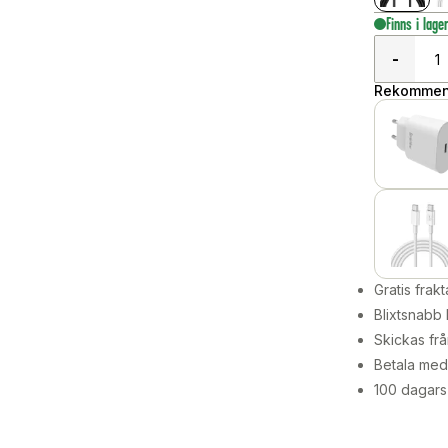
Finns i lage
-
Rekommend
Gratis frakt
Blixtsnabb 
Skickas frå
Betala med 
100 dagars