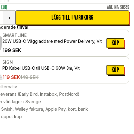
r
(10)
ART. NR
:
58539
LÄGG TILL I VARUKORG
+
erade tillval:
SMARTLINE
20W USB-C Väggladdare med Power Delivery, Vit
KÖP
199
SEK
SIGN
PD Kabel USB-C till USB-C 60W 3m, Vit
KÖP
119
SEK
149
SEK
alternativ
leverans (Early Bird, Instabox, PostNord)
n vårt lager i Sverige
Swish, Walley faktura, Apple Pay, kort, bank
 öppet köp