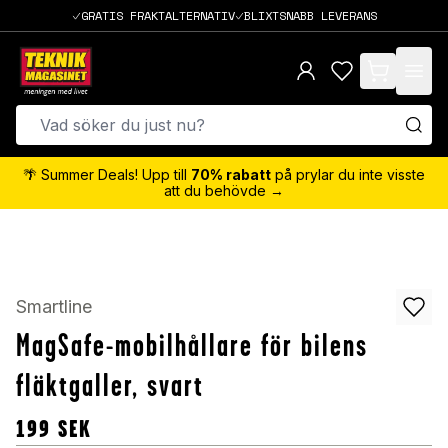
GRATIS FRAKTALTERNATIV
BLIXTSNABB LEVERANS
items in cart,
🌴 Summer Deals! Upp till
70% rabatt
på prylar du inte visste
att du behövde →
Smartline
MagSafe-mobilhållare för bilens
fläktgaller, svart
199
SEK