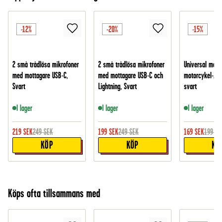
-12%
-20%
-15%
2 små trådlösa mikrofoner
2 små trådlösa mikrofoner
Universal mobil
med mottagare USB-C,
med mottagare USB-C och
motorcykel-/cy
Svart
Lightning, Svart
svart
I lager
I lager
I lager
219
SEK
249
SEK
199
SEK
249
SEK
169
SEK
199
SE
KÖP
KÖP
KÖ
Köps ofta tillsammans med