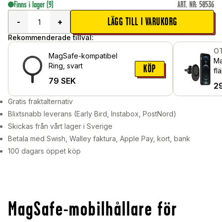
Finns i lager
(9)
ART. NR
:
58536
LÄGG TILL I VARUKORG
-
+
Rekommenderade tillval:
O
MagSafe-kompatibel
Ma
Ring, svart
KÖP
fl
79
SEK
2
Gratis fraktalternativ
Blixtsnabb leverans (Early Bird, Instabox, PostNord)
Skickas från vårt lager i Sverige
Betala med Swish, Walley faktura, Apple Pay, kort, bank
100 dagars öppet köp
MagSafe-mobilhållare för