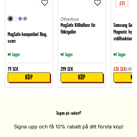
-15%
Otterbox
MagSafe Billhållare för
Samsung Galaxy
fläktgaller
Magnetic hybri
MagSafe-kompatibel Ring,
ställfunktion, S
svart
I lager
I lager
I lager
79
SEK
299
SEK
126
SEK
149
SE
KÖP
KÖP
KÖ
Sugen på
rabatt
?
Signa upp och få 10% rabatt på ditt första köp!