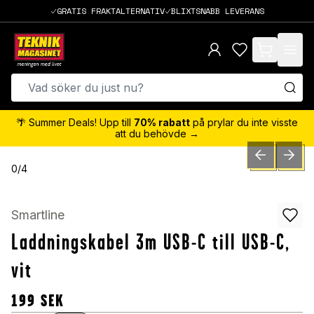
GRATIS FRAKTALTERNATIV
BLIXTSNABB LEVERANS
items in cart,
🌴 Summer Deals! Upp till
70% rabatt
på prylar du inte visste
att du behövde →
PREVIOUS SLID
NEXT S
0
/
4
Smartline
Laddningskabel 3m USB-C till USB-C,
vit
199
SEK