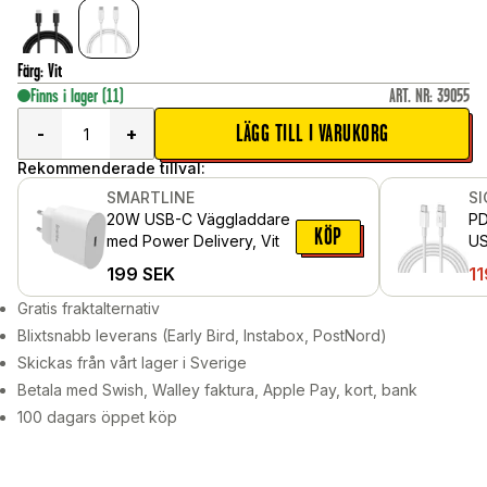
Färg
:
Vit
Finns i lager
(11)
ART. NR
:
39055
LÄGG TILL I VARUKORG
-
+
Rekommenderade tillval:
SMARTLINE
S
20W USB-C Väggladdare
PD
KÖP
med Power Delivery, Vit
US
199
SEK
11
Gratis fraktalternativ
Blixtsnabb leverans (Early Bird, Instabox, PostNord)
Skickas från vårt lager i Sverige
Betala med Swish, Walley faktura, Apple Pay, kort, bank
100 dagars öppet köp