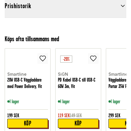
Prishistorik
Köps ofta tillsammans med
-20%
Smartline
SiGN
Smartline
20W USB-C Väggladdare
PD Kabel USB-C till USB-C
Väggladdare Du
med Power Delivery, Vit
60W 3m, Vit
Portar 35W PD, 
I lager
I lager
I lager
199
SEK
119
SEK
149
SEK
299
SEK
KÖP
KÖP
KÖ