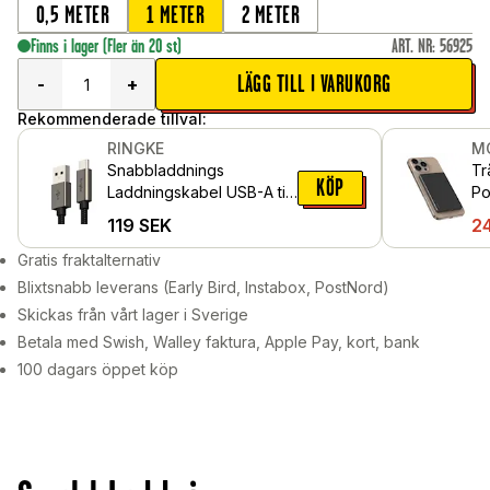
0,5 METER
1 METER
2 METER
Finns i lager
(Fler än 20 st)
ART. NR
:
56925
LÄGG TILL I VARUKORG
-
+
Rekommenderade tillval:
RINGKE
M
Snabbladdnings
Tr
KÖP
Laddningskabel USB-A till
Po
USB-C 0,5m, svart
sv
119
SEK
2
Gratis fraktalternativ
Blixtsnabb leverans (Early Bird, Instabox, PostNord)
Skickas från vårt lager i Sverige
Betala med Swish, Walley faktura, Apple Pay, kort, bank
100 dagars öppet köp