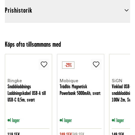
Prishistorik
Köps ofta tillsammans med
-29%
Ringke
Mobique
SiGN
Snabbladdnings
Trådlös Magnetisk
Vinklad USB-C
Laddningskabel USB-A till
Powerbank 5000mAh, svart
snabbladdning
USB-C 0,5m, svart
100W 2m, Svart
I lager
I lager
I lager
119
SEK
249
SEK
349
SEK
149
SEK