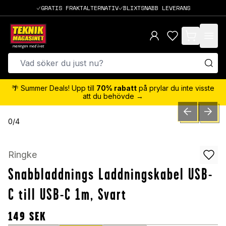
GRATIS FRAKTALTERNATIV
BLIXTSNABB LEVERANS
items in cart,
🌴 Summer Deals! Upp till
70% rabatt
på prylar du inte visste
att du behövde →
PREVIOUS SLID
NEXT S
0
/
4
Ringke
Snabbladdnings Laddningskabel USB-
C till USB-C 1m, Svart
149
SEK